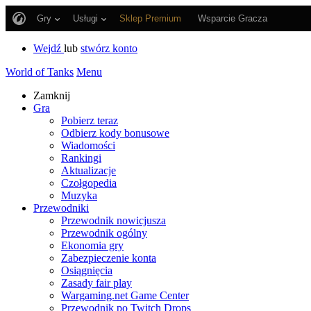
Gry
Usługi
Sklep Premium
Wsparcie Gracza
Wejdź
lub
stwórz konto
World of Tanks
Menu
Zamknij
Gra
Pobierz teraz
Odbierz kody bonusowe
Wiadomości
Rankingi
Aktualizacje
Czołgopedia
Muzyka
Przewodniki
Przewodnik nowicjusza
Przewodnik ogólny
Ekonomia gry
Zabezpieczenie konta
Osiągnięcia
Zasady fair play
Wargaming.net Game Center
Przewodnik po Twitch Drops