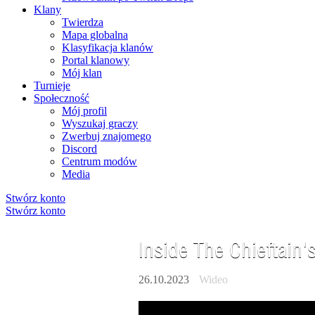
Klany
Twierdza
Mapa globalna
Klasyfikacja klanów
Portal klanowy
Mój klan
Turnieje
Społeczność
Mój profil
Wyszukaj graczy
Zwerbuj znajomego
Discord
Centrum modów
Media
Stwórz konto
Stwórz konto
Inside The Chieftain's
26.10.2023
Wideo