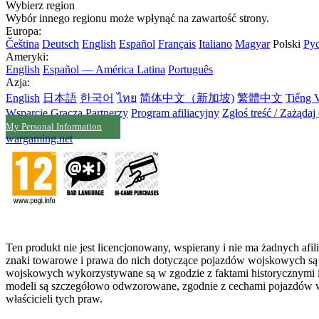
Wybierz region
Wybór innego regionu może wpłynąć na zawartość strony.
Europa:
Čeština
Deutsch
English
Español
Français
Italiano
Magyar
Polski
Ру
Ameryki:
English
Español — América Latina
Português
Azja:
English
日本語
한국어
ไทย
简体中文（新加坡)
繁體中文
Tiếng V
Wsparcie Gracza
Partnerzy
Program afiliacyjny
Zgłoś treść / Zażądaj
My Personal Information
wargaming.net
Ten produkt nie jest licencjonowany, wspierany i nie ma żadnych af
znaki towarowe i prawa do nich dotyczące pojazdów wojskowych są w
wojskowych wykorzystywane są w zgodzie z faktami historycznymi i 
modeli są szczegółowo odwzorowane, zgodnie z cechami pojazdów 
właścicieli tych praw.