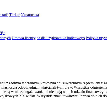
сский
Türkçe
Українська
iệt
 danych
Umowa licencyjna dla użytkownika końcowego
Polityka pryw
iliacji z żadnym federalnym, krajowym ani suwerennym rządem, ani z 
łasnością odpowiednich właścicieli tych praw. Wszystkie odniesienia
nie są w nie zaangażowani, ani nie mają w nich udziału finansowego 
wojskowych XX wieku. Wszystkie znaki towarowe i prawa do nich d