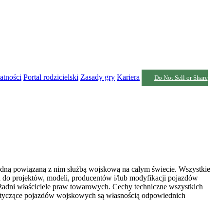
atności
Portal rodzicielski
Zasady gry
Kariera
Do Not Sell or Share
żadną powiązaną z nim służbą wojskową na całym świecie. Wszystkie
 do projektów, modeli, producentów i/lub modyfikacji pojazdów
żadni właściciele praw towarowych. Cechy techniczne wszystkich
otyczące pojazdów wojskowych są własnością odpowiednich