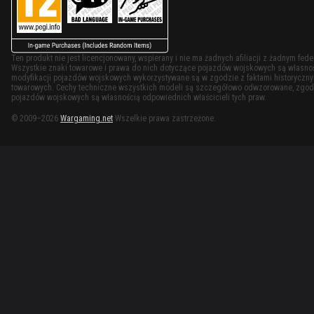
Ten produkt nie jest licencjonowany, wspierany i nie ma żadnych afiliacji z żadnym f
Wszystkie znaki towarowe i prawa do nich dotyczące pojazdów wojskowych są własności
modyfikacji pojazdów wojskowych wykorzystywane są w zgodzie z faktami historycznymi
towarowych. Cechy techniczne wszystkich modeli są szczegółowo odwzorowane, zgodn
pojazdów wojskowych są własnością odpowiednich właścicieli tych praw.
© 2009–2026
Wargaming.net
Wszelkie prawa zastrzeżone.