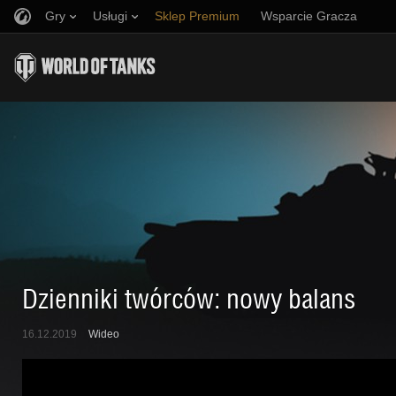
Gry
Usługi
Sklep Premium
Wsparcie Gracza
Zwerbuj znajomego
Zasady fair play
Muzyka
Discord
Wargaming.net Game Center
Centrum modów
Przewodnik po Twitch Drops
Media
Dzienniki twórców: nowy balans
16.12.2019
Wideo