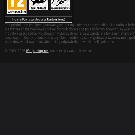
Ten produkt nie jest licencjonowany, wspierany i nie ma żadnych afiliacji z żadnym f
Wszystkie znaki towarowe i prawa do nich dotyczące pojazdów wojskowych są własności
modyfikacji pojazdów wojskowych wykorzystywane są w zgodzie z faktami historycznymi
towarowych. Cechy techniczne wszystkich modeli są szczegółowo odwzorowane, zgodn
pojazdów wojskowych są własnością odpowiednich właścicieli tych praw.
© 2009–2026
Wargaming.net
Wszelkie prawa zastrzeżone.