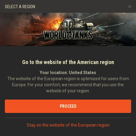
Gry
Usługi
Sklep Premium
Wsparcie Gracza
SELECT A REGION
Zwerbuj znajomego
Zasady fair play
Muzyka
Discord
Wargaming.net Game Center
Centrum modów
Przewodnik po Twitch Drops
Media
Go to the website of the American region
Your location:
United States
The website of the European region is optimized for users from
Europe. For your comfort, we recommend that you use the
website of your region.
Przepustka bitewna. Sezon VI. Wieśc
PROCEED
zwycięstwa i nagrody
07.09.2021
Wideo
Stay on the website of the European region