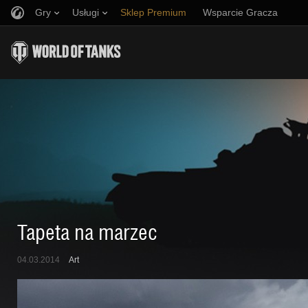
Gry
Usługi
Sklep Premium
Wsparcie Gracza
Zwerbuj znajomego
Zasady fair play
Muzyka
Discord
Wargaming.net Game Center
Centrum modów
Przewodnik po Twitch Drops
Media
Tapeta na marzec
04.03.2014
Art