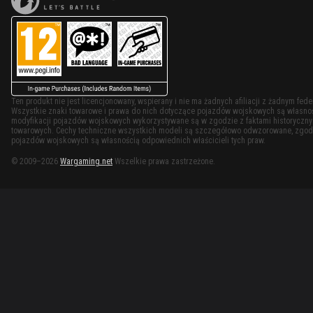
Ten produkt nie jest licencjonowany, wspierany i nie ma żadnych afiliacji z żadnym f
Wszystkie znaki towarowe i prawa do nich dotyczące pojazdów wojskowych są własności
modyfikacji pojazdów wojskowych wykorzystywane są w zgodzie z faktami historycznymi
towarowych. Cechy techniczne wszystkich modeli są szczegółowo odwzorowane, zgodn
pojazdów wojskowych są własnością odpowiednich właścicieli tych praw.
© 2009–2026
Wargaming.net
Wszelkie prawa zastrzeżone.