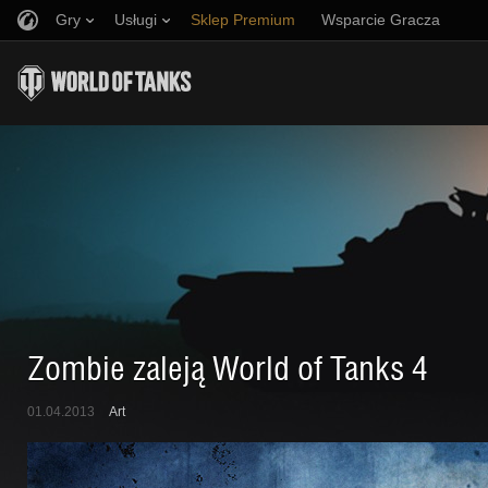
Gry
Usługi
Sklep Premium
Wsparcie Gracza
Zwerbuj znajomego
Zasady fair play
Muzyka
Discord
Wargaming.net Game Center
Centrum modów
Przewodnik po Twitch Drops
Media
Zombie zaleją World of Tanks 4
01.04.2013
Art