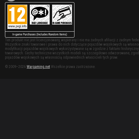
Ten produkt nie jest licencjonowany, wspierany i nie ma żadnych afiliacji z żadnym f
Wszystkie znaki towarowe i prawa do nich dotyczące pojazdów wojskowych są własności
modyfikacji pojazdów wojskowych wykorzystywane są w zgodzie z faktami historycznymi
towarowych. Cechy techniczne wszystkich modeli są szczegółowo odwzorowane, zgodn
pojazdów wojskowych są własnością odpowiednich właścicieli tych praw.
© 2009–2026
Wargaming.net
Wszelkie prawa zastrzeżone.