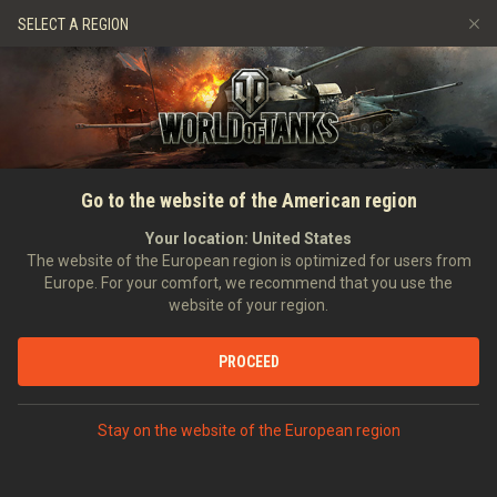
Gry
Usługi
Sklep Premium
SELECT A REGION
Zwerbuj znajomego
Zasady fair play
Muzyka
Wsparcie Gracza
Discord
Wargaming.net Game Center
Centrum modów
Przewodnik po Twitch Drops
GŁÓWNA
Konfrontacja: zasady
Go to the website of the American region
Media
Your location:
United States
The website of the European region is optimized for users from
Europe. For your comfort, we recommend that you use the
website of your region.
PROCEED
SPIS TREŚCI
1. Zasady ogólne
Stay on the website of the European region
2. Warsztat
3. Moduły eksperymentalne