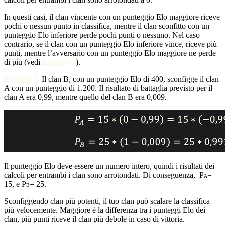
In questi casi, il clan vincente con un punteggio Elo maggiore riceve
pochi o nessun punto in classifica, mentre il clan sconfitto con un
punteggio Elo inferiore perde pochi punti o nessuno. Nel caso
contrario, se il clan con un punteggio Elo inferiore vince, riceve più
punti, mentre l’avversario con un punteggio Elo maggiore ne perde
di più (vedi
Esempio 2
).
Esempio 2.
Il clan B, con un punteggio Elo di 400, sconfigge il clan
A con un punteggio di 1.200. Il risultato di battaglia previsto per il
clan A era 0,99, mentre quello del clan B era 0,009.
Il punteggio Elo deve essere un numero intero, quindi i risultati dei
calcoli per entrambi i clan sono arrotondati. Di conseguenza,
P
= ‒
A
15, e
P
= 25.
B
Sconfiggendo clan più potenti, il tuo clan può scalare la classifica
più velocemente. Maggiore è la differenza tra i punteggi Elo dei
clan, più punti riceve il clan più debole in caso di vittoria.