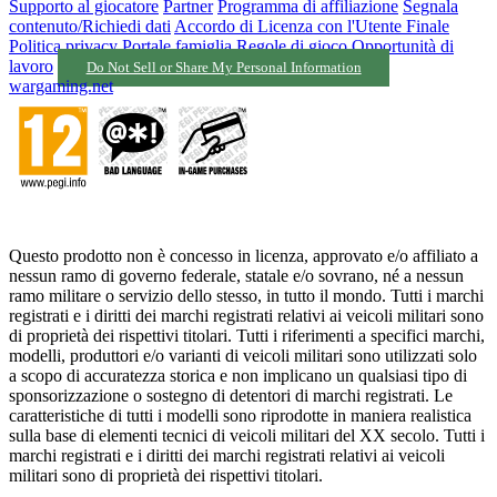
Supporto al giocatore
Partner
Programma di affiliazione
Segnala
contenuto/Richiedi dati
Accordo di Licenza con l'Utente Finale
Politica privacy
Portale famiglia
Regole di gioco
Opportunità di
lavoro
Do Not Sell or Share My Personal Information
wargaming.net
Questo prodotto non è concesso in licenza, approvato e/o affiliato a
nessun ramo di governo federale, statale e/o sovrano, né a nessun
ramo militare o servizio dello stesso, in tutto il mondo. Tutti i marchi
registrati e i diritti dei marchi registrati relativi ai veicoli militari sono
di proprietà dei rispettivi titolari. Tutti i riferimenti a specifici marchi,
modelli, produttori e/o varianti di veicoli militari sono utilizzati solo
a scopo di accuratezza storica e non implicano un qualsiasi tipo di
sponsorizzazione o sostegno di detentori di marchi registrati. Le
caratteristiche di tutti i modelli sono riprodotte in maniera realistica
sulla base di elementi tecnici di veicoli militari del XX secolo. Tutti i
marchi registrati e i diritti dei marchi registrati relativi ai veicoli
militari sono di proprietà dei rispettivi titolari.