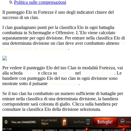
Politica sulle compensazioni
Il punteggio Elo in Fortezze è uno degli indicatori chiave del
successo di un clan.
I clan guadagnano punti per la classifica Elo in ogni battaglia
combattuta in Schermaglie e Offensive. L’Elo viene calcolato
separatamente per ogni divisione. Per entrare nella classifica Elo di
una determinata divisione un clan deve aver combattuto almeno
50
battaglie durante gli ultimi 28 giorni
.
Per vedere il punteggio Elo del tuo Clan in modalità Fortezza, vai
alla scheda
CLAN
e clicca su
Fortezza
nel
Cruscotto di Clan
. Le
bandiere con punteggio Elo del tuo clan in ogni divisione sono
mostrate sotto il pulsante
Battaglie di clan
.
Se il tuo clan ha combattuto un numero sufficiente di battaglie per
entrare nella classifica di una determinata divisione, la bandiera
corrispondente sarà colorata di giallo. Clicca sulla bandiera per
consultare la classifica Elo della divisione selezionata.