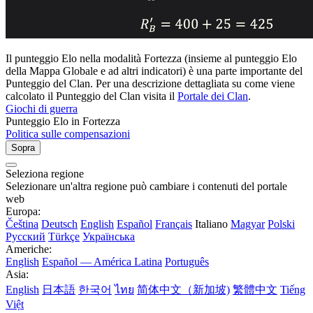
Il punteggio Elo nella modalità Fortezza (insieme al punteggio Elo
della Mappa Globale e ad altri indicatori) è una parte importante del
Punteggio del Clan. Per una descrizione dettagliata su come viene
calcolato il Punteggio del Clan visita il
Portale dei Clan
.
Giochi di guerra
Punteggio Elo in Fortezza
Politica sulle compensazioni
Sopra
Seleziona regione
Selezionare un'altra regione può cambiare i contenuti del portale
web
Europa:
Čeština
Deutsch
English
Español
Français
Italiano
Magyar
Polski
Русский
Türkçe
Українська
Americhe:
English
Español — América Latina
Português
Asia:
English
日本語
한국어
ไทย
简体中文（新加坡)
繁體中文
Tiếng
Việt