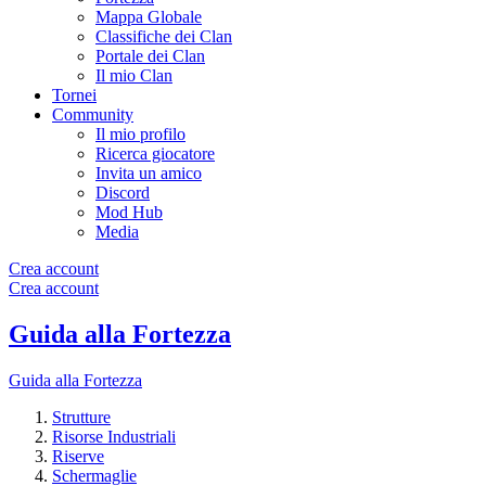
Mappa Globale
Classifiche dei Clan
Portale dei Clan
Il mio Clan
Tornei
Community
Il mio profilo
Ricerca giocatore
Invita un amico
Discord
Mod Hub
Media
Crea account
Crea account
Guida alla Fortezza
Guida alla Fortezza
Strutture
Risorse Industriali
Riserve
Schermaglie