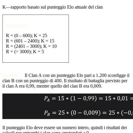
K
—rapporto basato sul punteggio Elo attuale del clan
Rapporto K:
R
= (0 – 600);
K
= 25
R
= (601 – 2400);
K
= 15
R
= (2401 – 3000);
K
= 10
R
= (> 3000);
K
= 5
Esempio 1.
Il Clan A con un punteggio Elo pari a 1.200 sconfigge il
clan B con un punteggio di 400. Il risultato di battaglia previsto per
il clan A era 0,99, mentre quello del clan B era 0,009.
Il punteggio Elo deve essere un numero intero, quindi i risultati dei
calcoli per entrambi i clan sono arrotondati a 0.