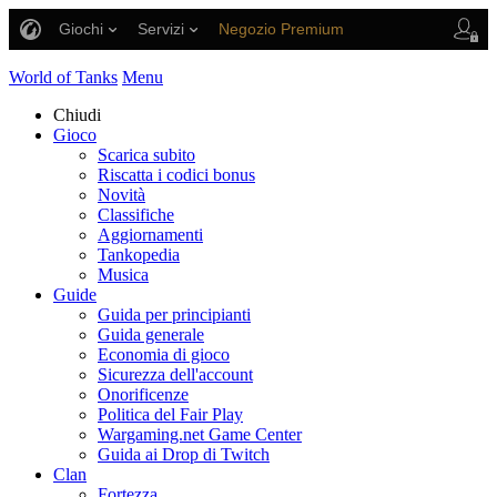
Giochi
Servizi
Negozio Premium
Supporto al giocatore
World of Tanks
Menu
Chiudi
Gioco
Scarica subito
Riscatta i codici bonus
Novità
Classifiche
Aggiornamenti
Tankopedia
Musica
Guide
Guida per principianti
Guida generale
Economia di gioco
Sicurezza dell'account
Onorificenze
Politica del Fair Play
Wargaming.net Game Center
Guida ai Drop di Twitch
Clan
Fortezza