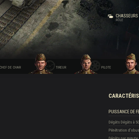
CHASSEURS 
RÔLE
CHEF DE CHAR
TIREUR
PILOTE
CARACTÉRIS
PUISSANCE DE F
Dégâts
Dégâts à 5
Pénétration d'obu
Dégâts par minute