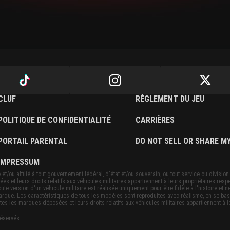
CLUF
RÈGLEMENT DU JEU
POLITIQUE DE CONFIDENTIALITÉ
CARRIÈRES
PORTAIL PARENTAL
DO NOT SELL OR SHARE M
IMPRESSUM
et/ou affilié à tout gouvernement fédéral, d'état et/ou souverain, ou tout service ou division 
et leurs droits relatifs aux véhicules militaires appartiennent à leurs propriétaires respe
ute version d'un véhicule militaire est réalisée uniquement pour être fidèle à l'histoire et 
marque. Les caractéristiques de tous les modèles sont reproduites avec réalisme, en se ba
tes les marques déposées et leurs droits relatifs aux véhicules militaires appartiennent à le
éservés.