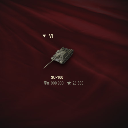
VI
SU-100
908 900
26 500