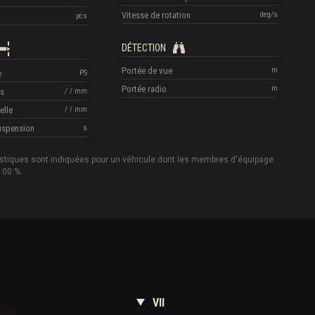
Vitesse de rotation
deg/s
pcs
DÉTECTION
Portée de vue
m
e
PS
Portée radio
m
is
/
/
mm
elle
/
/
mm
suspension
s
istiques sont indiquées pour un véhicule dont les membres d'équipage
100 %.
VII