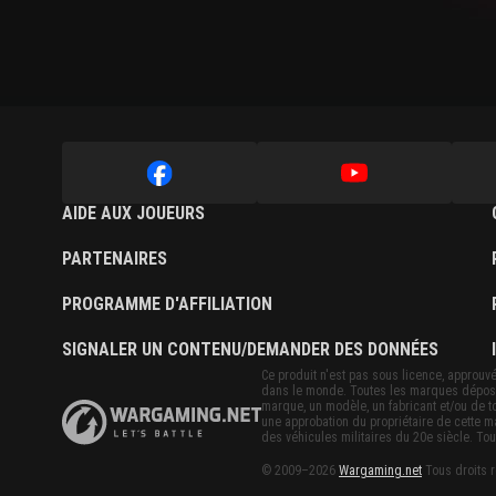
AIDE AUX JOUEURS
PARTENAIRES
PROGRAMME D'AFFILIATION
SIGNALER UN CONTENU/DEMANDER DES DONNÉES
Ce produit n'est pas sous licence, approuvé 
dans le monde. Toutes les marques déposées 
marque, un modèle, un fabricant et/ou de to
une approbation du propriétaire de cette 
des véhicules militaires du 20e siècle. Tou
© 2009–2026
Wargaming.net
Tous droits r