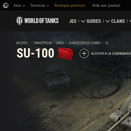
Jeux
Services
Boutique premium
Aide aux joueurs
JEU
GUIDES
CLANS
Télécharger maintenant
Guide du débutant
Bastion
ACCUEIL
TANKOPEDIA
URSS
CHASSEURS DE CHARS
VI
SU-100
Utiliser des codes bonus
Guide général
Carte glob
AJOUTER À LA COMPARAISO
Nouvelles
Économie du jeu
Classement
Classements
Sécurité du compte
Mises à jour
Faits d'armes
Tankopedia
Politique de fair-play
Musique
Wargaming.net Game Ce