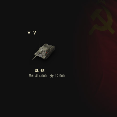
V
SU-85
414 000
12 500