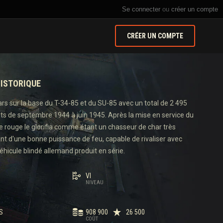
Se connecter
ou
créer un compte
CRÉER UN COMPTE
ISTORIQUE
rs sur la base du T-34-85 et du SU-85 avec un total de 2 495
its de septembre 1944 à juin 1945. Après la mise en service du
ée rouge le glorifia comme étant un chasseur de char très
ant d'une bonne puissance de feu, capable de rivaliser avec
éhicule blindé allemand produit en série.
VI
NIVEAU
S
908 900
26 500
COÛT