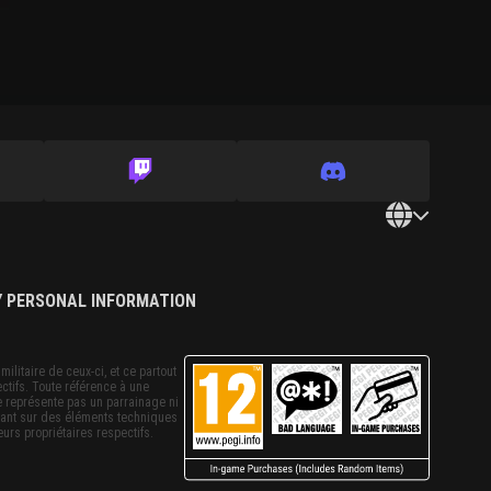
Y PERSONAL INFORMATION
militaire de ceux-ci, et ce partout
ctifs. Toute référence à une
ne représente pas un parrainage ni
sant sur des éléments techniques
urs propriétaires respectifs.