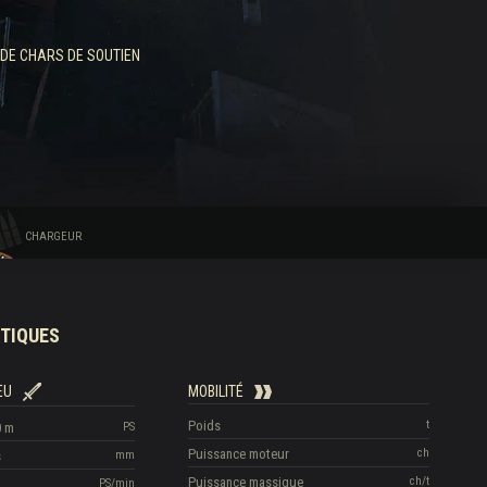
DE CHARS DE SOUTIEN
CHARGEUR
TIQUES
EU
MOBILITÉ
Poids
t
0 m
PS
Puissance moteur
ch
s
mm
Puissance massique
ch/t
PS/min