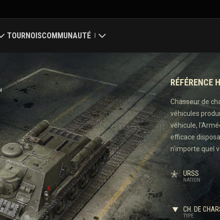
TOURNOIS
COMMUNAUTÉ
Mon profil
RÉFÉRENCE H
ale
Chercher des joueurs
N
Chasseur de cha
véhicules produ
 des clans
Parrainer un ami
véhicule, l'Arm
efficace dispos
Discord
n'importe quel v
Centre des mods
URSS
NATION
Médias
CH. DE CHAR
nter
TYPE