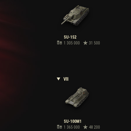
SU-152
1 305 000
31 500
VII
SU-100M1
1 365 000
48 200