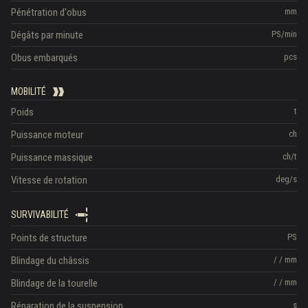
Pénétration d'obus
mm
Dégâts par minute
PS/min
Obus embarqués
pcs
MOBILITÉ
Poids
t
Puissance moteur
ch
Puissance massique
ch/t
Vitesse de rotation
deg/s
SURVIVABILITÉ
Points de structure
PS
Blindage du châssis
/
/
mm
Blindage de la tourelle
/
/
mm
Réparation de la suspension
s