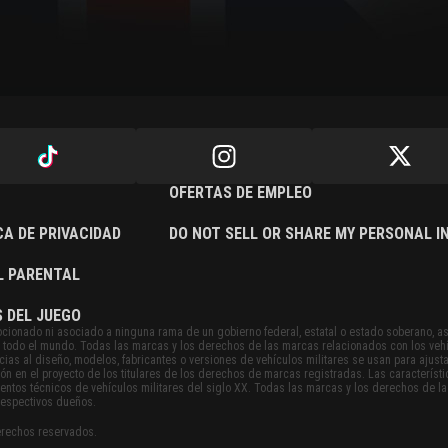
OFERTAS DE EMPLEO
CA DE PRIVACIDAD
DO NOT SELL OR SHARE MY PERSONAL 
L PARENTAL
 DEL JUEGO
cionado ni asociado a ninguna rama de un gobierno federal, estatal o estado soberano, a
 en todo el mundo. Todas las marcas y los derechos de las marcas relacionados con los veh
ias al diseño, modelos, fabricantes o versiones de vehículos militares se usan para ajusta
ión en el proyecto de los titulares de los derechos de marcas registradas. Las caracterís
ntos técnicos de vehículos militares del siglo XX. Todas las marcas y los derechos de l
respectivos dueños.
rechos reservados.