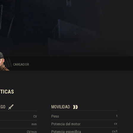
CARGADOR
TICAS
EGO
MOVILIDAD
Peso
t
CV
Potencia del motor
cv
mm
Potencia específica
cv/t
CV/min