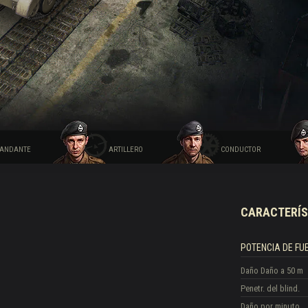
 de suministros de Twitch
ANDANTE
ARTILLERO
CONDUCTOR
CARACTERÍS
POTENCIA DE FU
Daño
Daño a 50 m
Penetr. del blind.
Daño por minuto