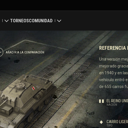
TORNEOS
COMUNIDAD
a
Mi perfil
REFERENCIA 
bal
Buscar jugadores
AÑADIR A LA COMPARACIÓN
Una versión mejo
mejorado gracias
ación de clanes
Reclutar a un amigo
en 1940 y en la
vehículo entró e
Discord
de 655 carros f
Centro de mods
EL REINO UN
NACIÓN
pio
Media
CARRO LIGE
gaming.net
TIPO