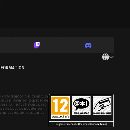
INFORMATION
sí como tampoco lo es de ninguna
ículos militares son propiedad de
rse a los hechos históricos, y no
ticas de todos los modelos son
as marcas relacionados con los