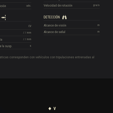
Velocidad de rotación
gra/s
ición
uds.
DETECCIÓN
Alcance de visión
m
CV
Alcance de señal
m
/
/
mm
ta
/
/
mm
e la susp.
s
ísticas corresponden con vehículos con tripulaciones entrenadas al
V