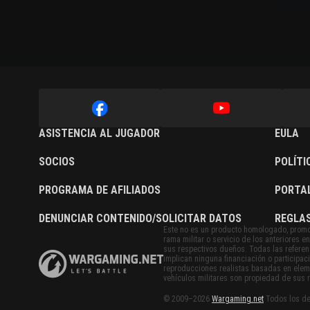
ASISTENCIA AL JUGADOR
EULA
SOCIOS
POLÍTI
PROGRAMA DE AFILIADOS
PORTA
DENUNCIAR CONTENIDO/SOLICITAR DATOS
REGLAS
Este no es un producto homologado, promo
rama militar o servicio de los anteriores
sus respectivos dueños. Todas las referenc
implican ninguna financiación o participac
reproducciones realistas basadas en eleme
vehículos militares son propiedad de sus 
© 2009–2026
Wargaming.net
Todos los de