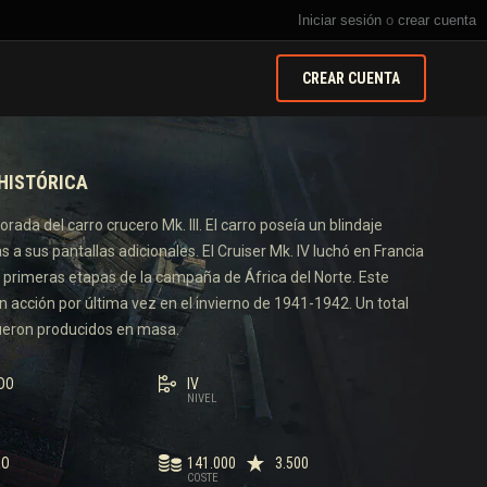
Iniciar sesión
o
crear cuenta
CREAR CUENTA
HISTÓRICA
rada del carro crucero Mk. III. El carro poseía un blindaje
 a sus pantallas adicionales. El Cruiser Mk. IV luchó en Francia
s primeras etapas de la campaña de África del Norte. Este
n acción por última vez en el invierno de 1941-1942. Un total
ueron producidos en masa.
IDO
IV
NIVEL
RO
141.000
3.500
COSTE