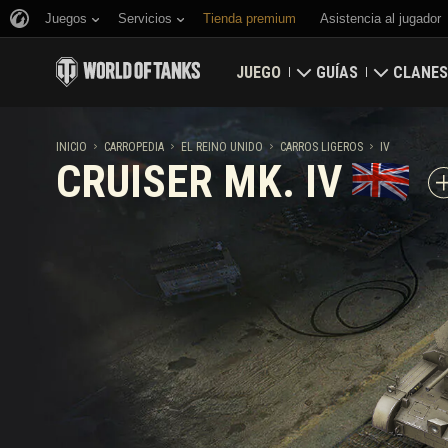
Juegos
Servicios
Tienda premium
Asistencia al jugador
JUEGO
GUÍAS
CLANES
Descargar
Guía para novatos
Fortalez
INICIO
CARROPEDIA
EL REINO UNIDO
CARROS LIGEROS
IV
CRUISER MK. IV
Canjear códigos de bonificación
Guía general
Mapa glo
Noticias
Economía del juego
Clasific
Valoraciones
Seguridad
Actualizaciones
Logros
Carropedia
Política de juego lim
Música
Game Center de War