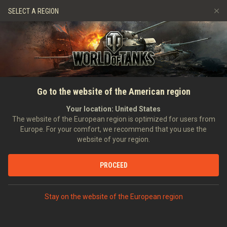
Juegos
Servicios
Tienda premium
SELECT A REGION
Reclutar a un amigo
Política de juego limpio
Música
Asistencia al jugador
Discord
Game Center de Wargaming.net
Centro de mods
Guía de las entregas de suministros de Twitch
INICIO
NOTICIAS
NOTICIAS GENERALES
¡Luchad contra CdC, cazad el
Go to the website of the American region
Media
inusual E 220 y llevaos
Your location:
United States
The website of the European region is optimized for users from
entregas de Twitch!
Europe. For your comfort, we recommend that you use the
website of your region.
30/09/2022
PROCEED
DEBATIR EN DISCORD
Stay on the website of the European region