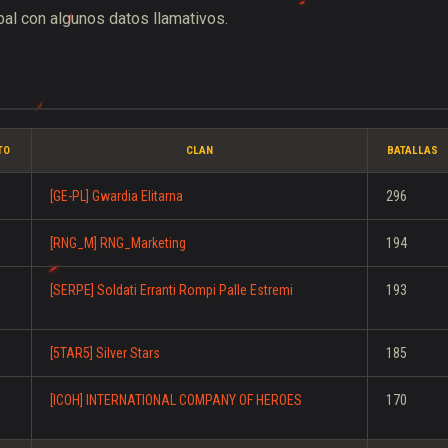
bal con algunos datos llamativos.
TO
CLAN
BATALLAS
[GE-PL] Gwardia Elitarna
296
[RNG_M] RNG_Marketing
194
[SERPE] Soldati Erranti Rompi Palle Estremi
193
[5TAR5] Silver Stars
185
[ICOH] INTERNATIONAL COMPANY OF HEROES
170