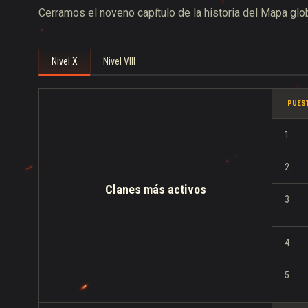
Cerramos el noveno capítulo de la historia del Mapa glo
Nivel X
Nivel VIII
PUES
1
2
Clanes más activos
3
4
5