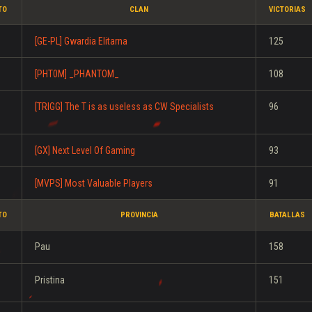
TO
CLAN
VICTORIAS
[GE-PL] Gwardia Elitarna
125
[PHT0M]
_PHANTOM_
108
[TRIGG] The T is as useless as CW Specialists
96
[GX] Next Level Of Gaming
93
[MVPS] Most Valuable Players
91
TO
PROVINCIA
BATALLAS
Pau
158
Pristina
151