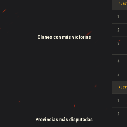
PUES
1
2
Clanes con más victorias
3
4
5
PUES
1
2
Provincias más disputadas