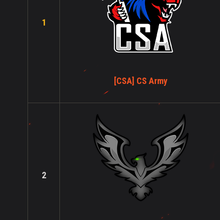
1
[CSA] CS Army
2