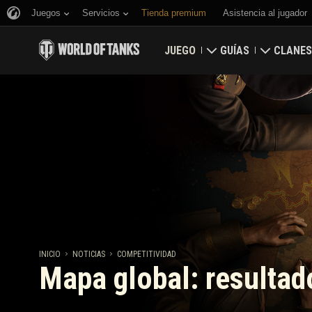
Juegos
Servicios
Tienda premium
Asistencia al jugador
JUEGO
GUÍAS
CLANES
Descargar
Guía para novatos
Fortalez
Canjear códigos de bonificación
Guía general
Mapa glo
Noticias
Economía del juego
Clasific
Valoraciones
Seguridad
Actualizaciones
Logros
INICIO
NOTICIAS
COMPETITIVIDAD
Mapa global: resultad
Carropedia
Política de juego lim
Música
Game Center de War