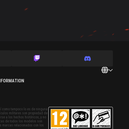
INFORMATION
sí como tampoco lo es de ninguna
ículos militares son propiedad de
rse a los hechos históricos, y no
ticas de todos los modelos son
as marcas relacionados con los