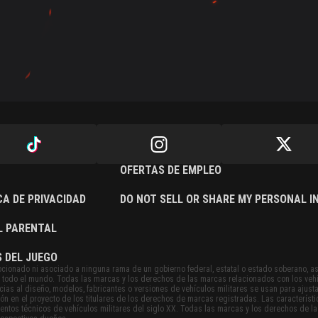
OFERTAS DE EMPLEO
CA DE PRIVACIDAD
DO NOT SELL OR SHARE MY PERSONAL 
L PARENTAL
 DEL JUEGO
cionado ni asociado a ninguna rama de un gobierno federal, estatal o estado soberano, a
 en todo el mundo. Todas las marcas y los derechos de las marcas relacionados con los veh
ias al diseño, modelos, fabricantes o versiones de vehículos militares se usan para ajusta
ión en el proyecto de los titulares de los derechos de marcas registradas. Las caracterís
ntos técnicos de vehículos militares del siglo XX. Todas las marcas y los derechos de l