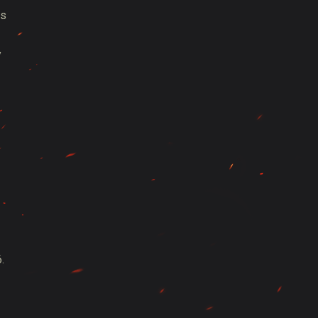
as
y
.