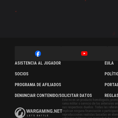
ASISTENCIA AL JUGADOR
EULA
SOCIOS
POLÍTI
PROGRAMA DE AFILIADOS
PORTA
DENUNCIAR CONTENIDO/SOLICITAR DATOS
REGLAS
Este no es un producto homologado, promo
rama militar o servicio de los anteriores
sus respectivos dueños. Todas las referenc
implican ninguna financiación o participac
reproducciones realistas basadas en eleme