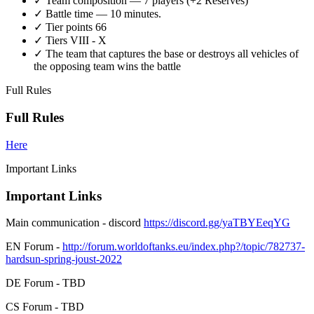
✓ Team composition — 7 players (+2 Reserves)
✓ Battle time — 10 minutes.
✓ Tier points 66
✓ Tiers VIII - X
✓ The team that captures the base or destroys all vehicles of
the opposing team wins the battle
Full Rules
Full Rules
Here
Important Links
Important Links
Main communication - discord
https://discord.gg/yaTBYEeqYG
EN Forum -
http://forum.worldoftanks.eu/index.php?/topic/782737-
hardsun-spring-joust-2022
DE Forum - TBD
CS Forum - TBD