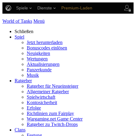
Spiele
Dienste
Premium-Laden
Spieler Support
World of Tanks
Menü
Schließen
Spiel
Jetzt herunterladen
Bonuscodes einlösen
Neuigkeiten
Wertungen
Aktualisierungen
Panzerkunde
Musik
Ratgeber
Ratgeber für Neueinsteiger
Allgemeiner Ratgeber
Spielwirtschaft
Kontosicherheit
Erfolge
Richtlinien zum Fairplay
Wargaming.net Game Center
Ratgeber zu Twitch-Drops
Clans
Festung