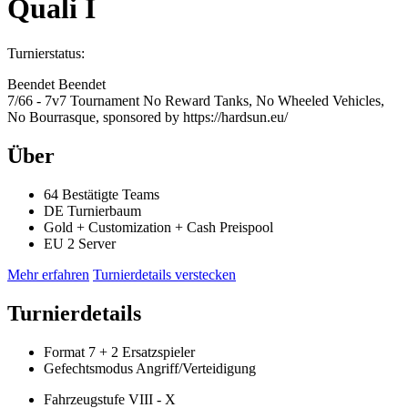
Quali I
Turnierstatus:
Beendet
Beendet
7/66 - 7v7 Tournament No Reward Tanks, No Wheeled Vehicles,
No Bourrasque, sponsored by https://hardsun.eu/
Über
64
Bestätigte Teams
DE
Turnierbaum
Gold + Customization + Cash
Preispool
EU 2
Server
Mehr erfahren
Turnierdetails verstecken
Turnierdetails
Format
7
+ 2 Ersatzspieler
Gefechtsmodus
Angriff/Verteidigung
Fahrzeugstufe
VIII - X