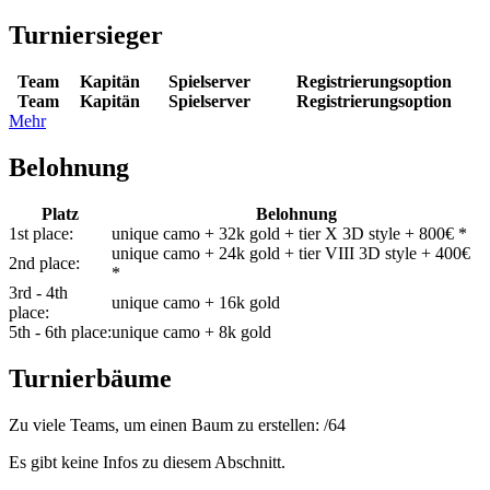
Turniersieger
Team
Kapitän
Spielserver
Registrierungsoption
Team
Kapitän
Spielserver
Registrierungsoption
Mehr
Belohnung
Platz
Belohnung
1st place:
unique camo + 32k gold + tier X 3D style + 800€ *
unique camo + 24k gold + tier VIII 3D style + 400€
2nd place:
*
3rd - 4th
unique camo + 16k gold
place:
5th - 6th place:
unique camo + 8k gold
Turnierbäume
Zu viele Teams, um einen Baum zu erstellen:
/
64
Es gibt keine Infos zu diesem Abschnitt.