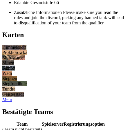
Erlaubte Gesamtstufe
66
Zusätzliche Informationen
Please make sure you read the
rules and join the discord, picking any banned tank will lead
to disqualification of your team from the qualifier
Karten
Himmelsdorf
Prokhorowka
Murowanka
Minen
Klippe
Wadi
Steppen
Siegfriedlinie
Tundra
Geisterstadt
Mehr
Bestätigte Teams
Team
Spielserver
Registrierungsoption
(Team nicht bestätigt)