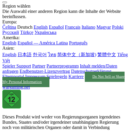
Region wählen
Die Auswahl einer anderen Region kann die Inhalte der Website
beeinflussen.
Europa:
Čeština
Deutsch
English
Español
Français
Italiano
Magyar
Polski
Русский
Türkçe
Українська
Amerika:
English
Español — América Latina
Português
Asien:
English
日本語
한국어
ไทย
简体中文（新加坡)
繁體中文
Tiếng
Việt
Spieler Support
Partner
Partnerprogramm
Inhalt melden/Daten
anfragen
Endbenutzer-Lizenzvertrag
Datenschutzerklärung
Elternportal
Impressum
Spielregeln
Karriere
Do Not Sell or Share
My Personal Information
wargaming.net
Dieses Produkt wird weder von Regierungsorganen irgendeines
Bundes, Staates und/oder irgendeiner unabhängigen Regierung
noch von militärischen Organen oder damit in Verbindung