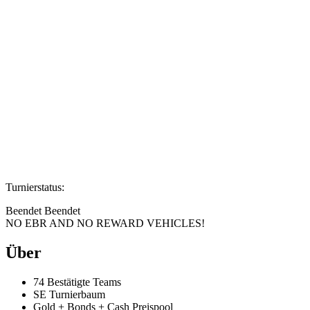
Turnierstatus:
Beendet
Beendet
NO EBR AND NO REWARD VEHICLES!
Über
74
Bestätigte Teams
SE
Turnierbaum
Gold + Bonds + Cash
Preispool