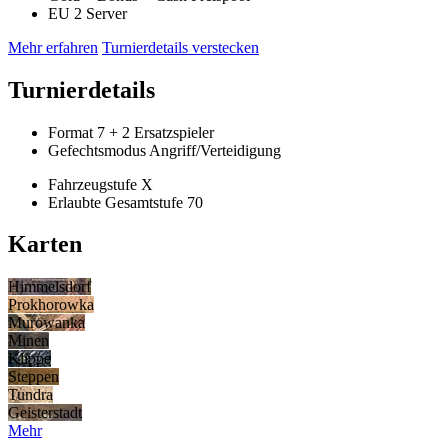
EU 2
Server
Mehr erfahren
Turnierdetails verstecken
Turnierdetails
Format
7
+ 2 Ersatzspieler
Gefechtsmodus
Angriff/Verteidigung
Fahrzeugstufe
X
Erlaubte Gesamtstufe
70
Karten
Himmelsdorf
Prokhorowka
Murowanka
Minen
Klippe
Steppen
Tundra
Geisterstadt
Mehr