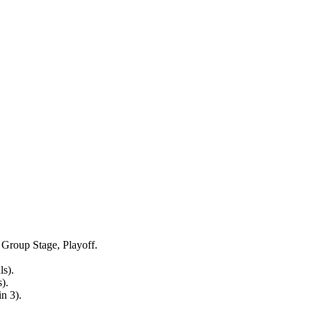
, Group Stage, Playoff.
s).
).
n 3).