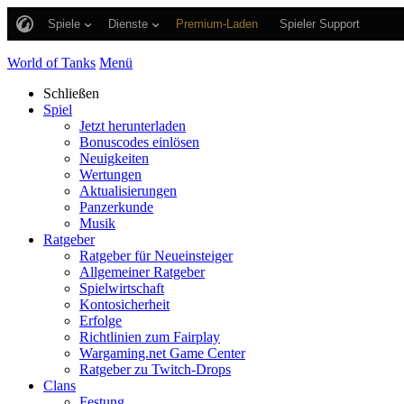
Spiele
Dienste
Premium-Laden
Spieler Support
World of Tanks
Menü
Schließen
Spiel
Jetzt herunterladen
Bonuscodes einlösen
Neuigkeiten
Wertungen
Aktualisierungen
Panzerkunde
Musik
Ratgeber
Ratgeber für Neueinsteiger
Allgemeiner Ratgeber
Spielwirtschaft
Kontosicherheit
Erfolge
Richtlinien zum Fairplay
Wargaming.net Game Center
Ratgeber zu Twitch-Drops
Clans
Festung