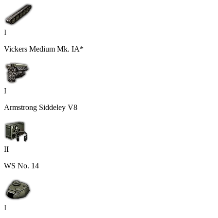
I
Vickers Medium Mk. IA*
I
Armstrong Siddeley V8
II
WS No. 14
I