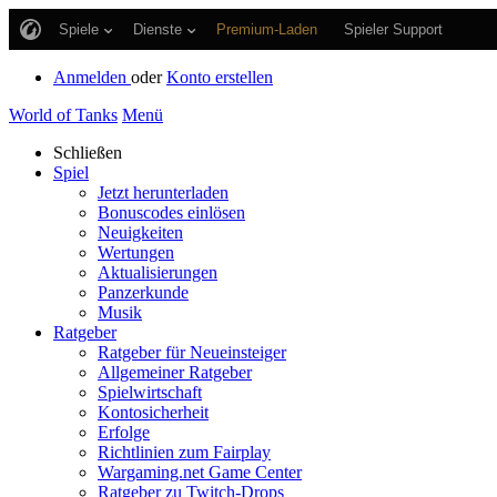
Spiele
Dienste
Premium-Laden
Spieler Support
Anmelden
oder
Konto erstellen
World of Tanks
Menü
Schließen
Spiel
Jetzt herunterladen
Bonuscodes einlösen
Neuigkeiten
Wertungen
Aktualisierungen
Panzerkunde
Musik
Ratgeber
Ratgeber für Neueinsteiger
Allgemeiner Ratgeber
Spielwirtschaft
Kontosicherheit
Erfolge
Richtlinien zum Fairplay
Wargaming.net Game Center
Ratgeber zu Twitch-Drops