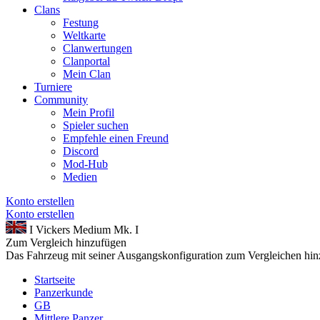
Clans
Festung
Weltkarte
Clanwertungen
Clanportal
Mein Clan
Turniere
Community
Mein Profil
Spieler suchen
Empfehle einen Freund
Discord
Mod-Hub
Medien
Konto erstellen
Konto erstellen
I
Vickers Medium Mk. I
Zum Vergleich hinzufügen
Das Fahrzeug mit seiner Ausgangskonfiguration zum Vergleichen hi
Startseite
Panzerkunde
GB
Mittlere Panzer