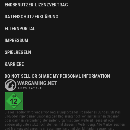
ENDBENUTZER-LIZENZVERTRAG
DATENSCHUTZERKLÄRUNG
ELTERNPORTAL
IMPRESSUM
SPIELREGELN
KARRIERE
DO NOT SELL OR SHARE MY PERSONAL INFORMATION
Dieses Produkt wird weder von Regierungsorganen irgendeines Bundes, Staates
und/oder irgendeiner unabhängigen Regierung noch von militärischen Organen
oder damit in Verbindung stehenden Organisationen weltweit lizenziert oder
anderweitig unterstützt noch steht es mit diesen in Verbindung. Alle Markenzeichen
und Markenzeichenrechte in Zusammenhang mit den Militärfahrzeugen sind