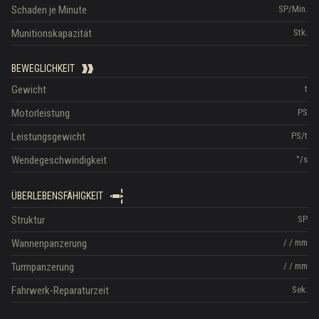
Schaden je Minute
SP/Min.
Munitionskapazität
Stk.
BEWEGLICHKEIT
Gewicht
t
Motorleistung
PS
Leistungsgewicht
PS/t
Wendegeschwindigkeit
°/s
ÜBERLEBENSFÄHIGKEIT
Struktur
SP
Wannenpanzerung
/
/
mm
Turmpanzerung
/
/
mm
Fahrwerk-Reparaturzeit
Sek.