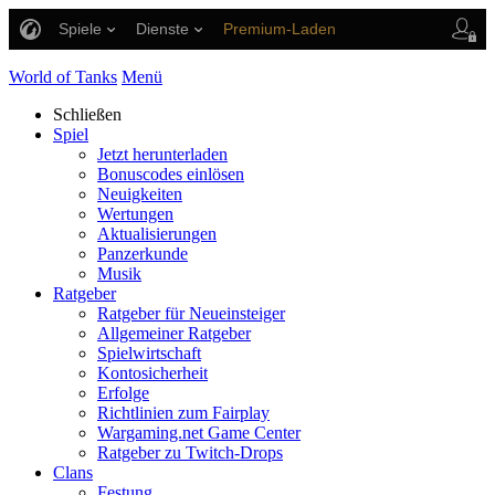
Spiele
Dienste
Premium-Laden
Spieler Support
World of Tanks
Menü
Schließen
Spiel
Jetzt herunterladen
Bonuscodes einlösen
Neuigkeiten
Wertungen
Aktualisierungen
Panzerkunde
Musik
Ratgeber
Ratgeber für Neueinsteiger
Allgemeiner Ratgeber
Spielwirtschaft
Kontosicherheit
Erfolge
Richtlinien zum Fairplay
Wargaming.net Game Center
Ratgeber zu Twitch-Drops
Clans
Festung