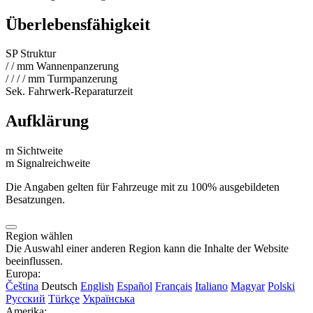
Überlebensfähigkeit
SP
Struktur
/
/
mm
Wannenpanzerung
/
/
/
/
mm
Turmpanzerung
Sek.
Fahrwerk-Reparaturzeit
Aufklärung
m
Sichtweite
m
Signalreichweite
Die Angaben gelten für Fahrzeuge mit zu 100% ausgebildeten
Besatzungen.
Region wählen
Die Auswahl einer anderen Region kann die Inhalte der Website
beeinflussen.
Europa:
Čeština
Deutsch
English
Español
Français
Italiano
Magyar
Polski
Русский
Türkçe
Українська
Amerika: