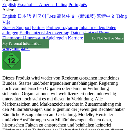
English
Español — América Latina
Português
Asien:
English
日本語
한국어
ไทย
简体中文（新加坡)
繁體中文
Tiếng
Việt
Spieler Support
Partner
Partnerprogramm
Inhalt melden/Daten
anfragen
Endbenutzer-Lizenzvertrag
Datenschutzerklärung
Elternportal
Impressum
Spielregeln
Karriere
Do Not Sell or Share
My Personal Information
wargaming.net
Dieses Produkt wird weder von Regierungsorganen irgendeines
Bundes, Staates und/oder irgendeiner unabhängigen Regierung
noch von militärischen Organen oder damit in Verbindung
stehenden Organisationen weltweit lizenziert oder anderweitig
unterstützt noch steht es mit diesen in Verbindung. Alle
Markenzeichen und Markenzeichenrechte in Zusammenhang mit
den Militärfahrzeugen sind Eigentum der jeweiligen Rechteinhaber.
Sämtliche Bezugnahmen auf Gestaltung, Modelle, Hersteller
und/oder Ausführungen von Militärfahrzeugen dienen dazu,
historischen Fakten zu entsprechen und beinhalten keinerlei