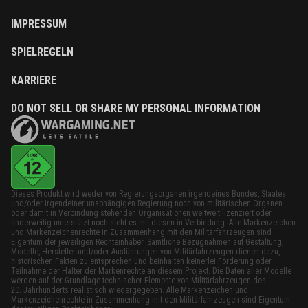
IMPRESSUM
SPIELREGELN
KARRIERE
DO NOT SELL OR SHARE MY PERSONAL INFORMATION
Dieses Produkt wird weder von Regierungsorganen irgendeines Bundes, Staates
und/oder irgendeiner unabhängigen Regierung noch von militärischen Organen
oder damit in Verbindung stehenden Organisationen weltweit lizenziert oder
anderweitig unterstützt noch steht es mit diesen in Verbindung. Alle Markenzeichen
und Markenzeichenrechte in Zusammenhang mit den Militärfahrzeugen sind
Eigentum der jeweiligen Rechteinhaber. Sämtliche Bezugnahmen auf Gestaltung,
Modelle, Hersteller und/oder Ausführungen von Militärfahrzeugen dienen dazu,
historischen Fakten zu entsprechen und beinhalten keinerlei Förderung oder
Teilnahme der Halter der Markenrechte an diesem Projekt. Die Daten aller Modelle
werden auf der Grundlage technischer Elemente von Militärfahrzeugen des
20. Jahrhunderts realistisch wiedergegeben. Alle Markenzeichen und
Markenzeichenrechte in Zusammenhang mit den Militärfahrzeugen sind Eigentum