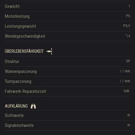
Gewicht
t
Motorleistung
PS
Leistungsgewicht
PS/t
Wendegeschwindigkeit
°/s
ÜBERLEBENSFÄHIGKEIT
Struktur
SP
Wannenpanzerung
/
/
mm
Turmpanzerung
/
/
mm
Fahrwerk-Reparaturzeit
Sek.
AUFKLÄRUNG
Sichtweite
m
Signalreichweite
m