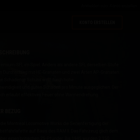
Anmelden
oder
Konto erstellen
KONTO ERSTELLEN
SCHREIBUNG
remium-SFL im Spiel. Anders als andere SFL derselben Stufe
en Durchschlag mit HE-Granaten und zwei Arten AP-Granaten.
ge Schaden je Schuss wird durch hohe
indigkeit und guten Schaden pro Minute ausgeglichen. Der
ich erlaubt effektives Feuer ohne Wannendrehung.
ER BEZUG
ie Montreal Locomotive Works die Serienfertigung der
lbstfahrlafette auf Basis des RAM II. Das Fahrzeug glich dem
 aber einen britischen 25-Pfünder. Bis 1945 wurden 2 150