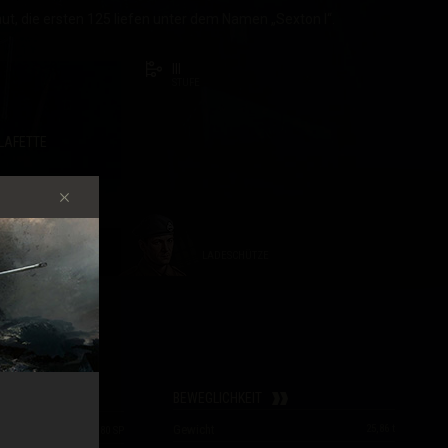
t, die ersten 125 liefen unter dem Namen „Sexton I“.
III
STUFE
LAFETTE
LADESCHÜTZE
LADESCHÜTZE
TEN
BEWEGLICHKEIT
Gewicht
25,86
t
280
/
180
/
180
SP