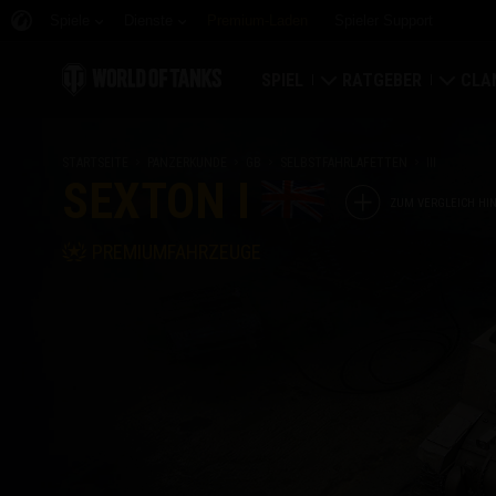
Spiele
Dienste
Premium-Laden
Spieler Support
SPIEL
RATGEBER
CLA
Jetzt herunterladen
Ratgeber für Neueinst
Fest
STARTSEITE
PANZERKUNDE
GB
SELBSTFAHRLAFETTEN
III
SEXTON I
Bonuscodes einlösen
Allgemeiner Ratgeber
Welt
ZUM VERGLEICH HI
PREMIUMFAHRZEUGE
Neuigkeiten
Spielwirtschaft
Clan
Wertungen
Kontosicherheit
Clanp
Aktualisierungen
Erfolge
Panzerkunde
Richtlinien zum Fairpl
Musik
Wargaming.net Game 