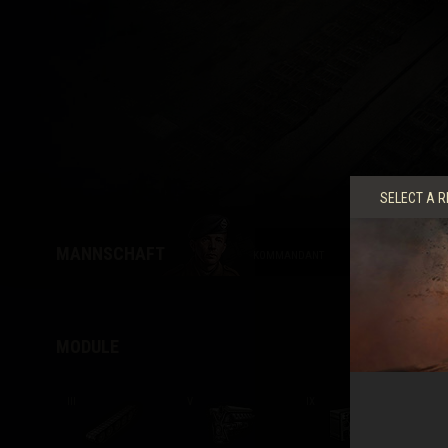
Ratgeber zu Twitch-
SELECT A R
MANNSCHAFT
KOMMANDANT
RI
MODULE
III
V
IX
IV