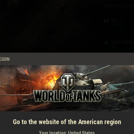
Fahrzeuge gebau
Drops
GB
NATION
SELBSTFAHR
TYP
EGION
CHTSCHÜTZE
FAHRER
FUNKER
EIGENSCHAF
FEUERKRAFT
Go to the website of the American region
Schaden
Your location:
United States