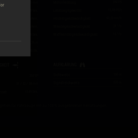
Motorleistung
390
PS
44
/
92
/
71
mm
For
Leistungsgewicht
15,08
PS/t
eit
10,80
Sek.
Höchstgeschwindigkeit
40,20
km/h
eit
5,56
Schuss/Min.
Wendegeschwindigkeit
24
°/s
1.556
SP/Min.
Waffenrichtgeschwindigkeit
16
°/s
5,50
Sek.
m
0,76
m
t
195
Stk.
AUFKLÄRUNG
GKEIT
Sichtweite
330
m
250
SP
Signalreichweite
570
m
51
/
32
/
38
mm
rzeit
13,40
Sek.
gelten für Fahrzeuge mit zu 100% ausgebildeten Besatzungen.