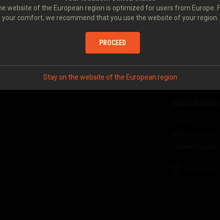
Durchschlagskraft
Q.F. 25-PR.
e website of the European region is optimized for users from Europe. 
/HOW. MK. II
Geschütznachladez
your comfort, we recommend that you use the website of your region.
Feuergeschwindigk
PROCEED
Schaden je Minute
edem Gefecht mehr
Zielerfassung
Streuung auf 100 
Stay on the website of the European region
Munitionskapazitä
ÜBERLEBENSFÄHI
Struktur
Wannenpanzerung
Fahrwerk-Reparatu
Die Angaben 