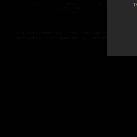
SEXTON I
WRIGHT
WS NO. 19 SPECIAL
Th
(CONTINENTAL)
GUN
R975 EC2
Das ist ein Premiumfahrzeug. Premiumfahrzeuge erwirtschaften in j
Kreditpunkte und Erfahrung und bieten weiterer Boni.