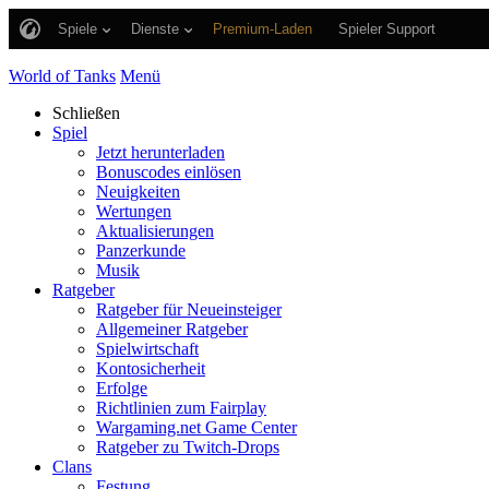
Spiele
Dienste
Premium-Laden
Spieler Support
World of Tanks
Menü
Schließen
Spiel
Jetzt herunterladen
Bonuscodes einlösen
Neuigkeiten
Wertungen
Aktualisierungen
Panzerkunde
Musik
Ratgeber
Ratgeber für Neueinsteiger
Allgemeiner Ratgeber
Spielwirtschaft
Kontosicherheit
Erfolge
Richtlinien zum Fairplay
Wargaming.net Game Center
Ratgeber zu Twitch-Drops
Clans
Festung