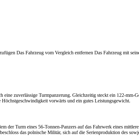
nzufügen
Das Fahrzeug vom Vergleich entfernen
Das Fahrzeug mit sein
h eine zuverlässige Turmpanzerung. Gleichzeitig steckt ein 122-mm-
e Höchstgeschwindigkeit vorwärts und ein gutes Leistungsgewicht.
i dem der Turm eines 56-Tonnen-Panzers auf das Fahrwerk eines mittle
beschloss das polnische Militär, sich auf die Serienproduktion des sowj