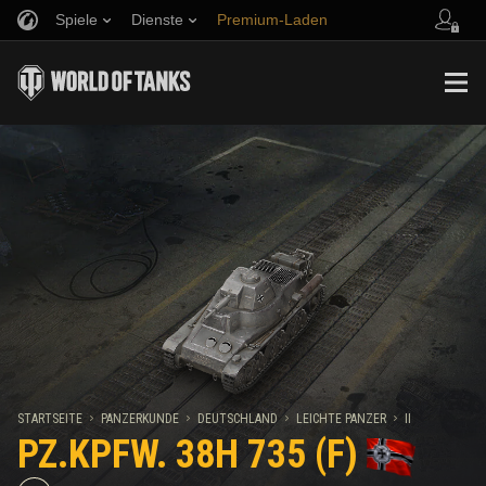
Spiele
Dienste
Premium-Laden
Empfehle einen Freund
Richtlinien zum Fairplay
Musik
Spieler Support
Discord
Wargaming.net Game Center
Mod-Hub
Ratgeber zu Twitch-Drops
Medien
STARTSEITE
PANZERKUNDE
DEUTSCHLAND
LEICHTE PANZER
II
PZ.KPFW. 38H 735 (F)