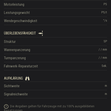
Motorleistung
PS
Leistungsgewicht
PS/t
Wendegeschwindigkeit
°/s
ÜBERLEBENSFÄHIGKEIT
Struktur
SP
Wannenpanzerung
/
/
mm
Turmpanzerung
/
/
mm
Fahrwerk-Reparaturzeit
Sek.
AUFKLÄRUNG
Sichtweite
m
Signalreichweite
m
Die Angaben gelten für Fahrzeuge mit zu 100% ausgebildeten
Besatzungen.