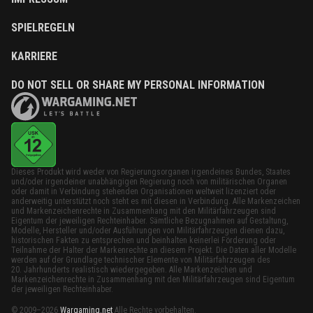
SPIELREGELN
KARRIERE
DO NOT SELL OR SHARE MY PERSONAL INFORMATION
Dieses Produkt wird weder von Regierungsorganen irgendeines Bundes, Staates
und/oder irgendeiner unabhängigen Regierung noch von militärischen Organen
oder damit in Verbindung stehenden Organisationen weltweit lizenziert oder
anderweitig unterstützt noch steht es mit diesen in Verbindung. Alle Markenzeichen
und Markenzeichenrechte in Zusammenhang mit den Militärfahrzeugen sind
Eigentum der jeweiligen Rechteinhaber. Sämtliche Bezugnahmen auf Gestaltung,
Modelle, Hersteller und/oder Ausführungen von Militärfahrzeugen dienen dazu,
historischen Fakten zu entsprechen und beinhalten keinerlei Förderung oder
Teilnahme der Halter der Markenrechte an diesem Projekt. Die Daten aller Modelle
werden auf der Grundlage technischer Elemente von Militärfahrzeugen des
20. Jahrhunderts realistisch wiedergegeben. Alle Markenzeichen und
Markenzeichenrechte in Zusammenhang mit den Militärfahrzeugen sind Eigentum
der jeweiligen Rechteinhaber.
© 2009–2026
Wargaming.net
Alle Rechte vorbehalten.