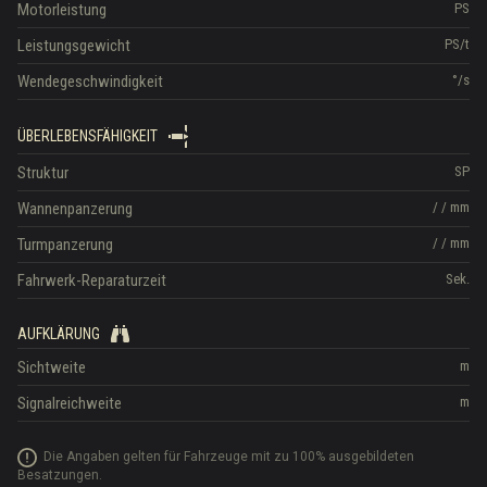
Motorleistung
PS
Leistungsgewicht
PS/t
Wendegeschwindigkeit
°/s
ÜBERLEBENSFÄHIGKEIT
Struktur
SP
Wannenpanzerung
/
/
mm
Turmpanzerung
/
/
mm
Fahrwerk-Reparaturzeit
Sek.
AUFKLÄRUNG
Sichtweite
m
Signalreichweite
m
Die Angaben gelten für Fahrzeuge mit zu 100% ausgebildeten
Besatzungen.