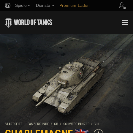
Spiele
Dienste
Premium-Laden
Empfehle einen Freund
Richtlinien zum Fairplay
Musik
Spieler Support
Discord
Wargaming.net Game Center
Mod-Hub
Ratgeber zu Twitch-Drops
Medien
STARTSEITE
PANZERKUNDE
GB
SCHWERE PANZER
VIII