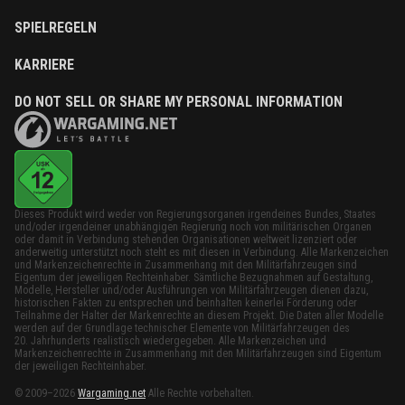
SPIELREGELN
KARRIERE
DO NOT SELL OR SHARE MY PERSONAL INFORMATION
Dieses Produkt wird weder von Regierungsorganen irgendeines Bundes, Staates
und/oder irgendeiner unabhängigen Regierung noch von militärischen Organen
oder damit in Verbindung stehenden Organisationen weltweit lizenziert oder
anderweitig unterstützt noch steht es mit diesen in Verbindung. Alle Markenzeichen
und Markenzeichenrechte in Zusammenhang mit den Militärfahrzeugen sind
Eigentum der jeweiligen Rechteinhaber. Sämtliche Bezugnahmen auf Gestaltung,
Modelle, Hersteller und/oder Ausführungen von Militärfahrzeugen dienen dazu,
historischen Fakten zu entsprechen und beinhalten keinerlei Förderung oder
Teilnahme der Halter der Markenrechte an diesem Projekt. Die Daten aller Modelle
werden auf der Grundlage technischer Elemente von Militärfahrzeugen des
20. Jahrhunderts realistisch wiedergegeben. Alle Markenzeichen und
Markenzeichenrechte in Zusammenhang mit den Militärfahrzeugen sind Eigentum
der jeweiligen Rechteinhaber.
© 2009–2026
Wargaming.net
Alle Rechte vorbehalten.