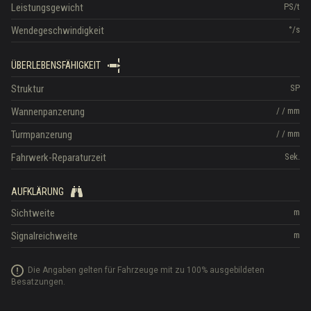
Leistungsgewicht
PS/t
Wendegeschwindigkeit
°/s
ÜBERLEBENSFÄHIGKEIT
Struktur
SP
Wannenpanzerung
/
/
mm
Turmpanzerung
/
/
mm
Fahrwerk-Reparaturzeit
Sek.
AUFKLÄRUNG
Sichtweite
m
Signalreichweite
m
Die Angaben gelten für Fahrzeuge mit zu 100% ausgebildeten
Besatzungen.