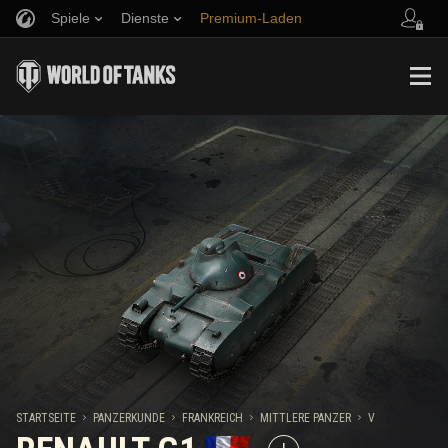
Spiele
Dienste
Premium-Laden
Empfehle einen Freund
Richtlinien zum Fairplay
Musik
Spieler Support
Discord
Wargaming.net Game Center
Mod-Hub
Ratgeber zu Twitch-Drops
Medien
STARTSEITE
PANZERKUNDE
FRANKREICH
MITTLERE PANZER
V