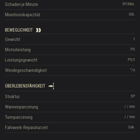
Schaden je Minute
SP/Min.
Munitionskapazität
Stk.
BEWEGLICHKEIT
Gewicht
t
Motorleistung
PS
Leistungsgewicht
PS/t
Wendegeschwindigkeit
°/s
ÜBERLEBENSFÄHIGKEIT
Struktur
SP
Wannenpanzerung
/
/
mm
Turmpanzerung
/
/
mm
Fahrwerk-Reparaturzeit
Sek.