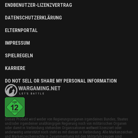
ENDBENUTZER-LIZENZVERTRAG
DATENSCHUTZERKLÄRUNG
ELTERNPORTAL
IMPRESSUM
SPIELREGELN
KARRIERE
DO NOT SELL OR SHARE MY PERSONAL INFORMATION
Dieses Produkt wird weder von Regierungsorganen irgendeines Bundes, Staates
und/oder irgendeiner unabhängigen Regierung noch von militärischen Organen
oder damit in Verbindung stehenden Organisationen weltweit lizenziert oder
anderweitig unterstützt noch steht es mit diesen in Verbindung. Alle Markenzeichen
und Markenzeichenrechte in Zusammenhang mit den Militärfahrzeugen sind