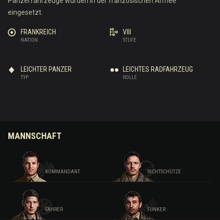
Panzerfahrzeuge wurden in der französischen Armee
eingesetzt.
FRANKREICH
VIII
NATION
STUFE
LEICHTER PANZER
LEICHTES RADFAHRZEUG
TYP
ROLLE
MANNSCHAFT
KOMMANDANT
RICHTSCHÜTZE
FAHRER
FUNKER