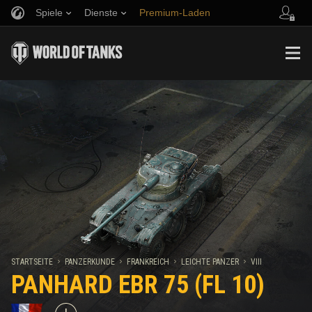
Spiele
Dienste
Premium-Laden
Empfehle einen Freund
Richtlinien zum Fairplay
Musik
Spieler Support
Discord
Wargaming.net Game Center
Mod-Hub
Ratgeber zu Twitch-Drops
Medien
STARTSEITE
PANZERKUNDE
FRANKREICH
LEICHTE PANZER
VIII
PANHARD EBR 75 (FL 10)