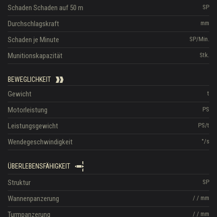
Schaden
Schaden auf 50 m
SP
Durchschlagskraft
mm
Schaden je Minute
SP/Min.
Munitionskapazität
Stk.
BEWEGLICHKEIT
Gewicht
t
Motorleistung
PS
Leistungsgewicht
PS/t
Wendegeschwindigkeit
°/s
ÜBERLEBENSFÄHIGKEIT
Struktur
SP
Wannenpanzerung
/
/
mm
Turmpanzerung
/
/
mm