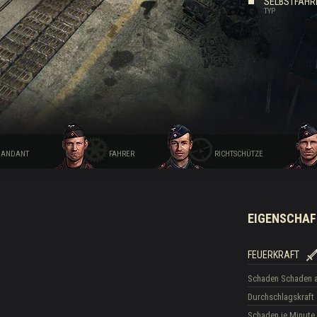
SELBSTFAHR
TYP
Drops
ANDANT
FAHRER
RICHTSCHÜTZE
EIGENSCHAF
FEUERKRAFT
Schaden
Schaden 
Durchschlagskraft
Schaden je Minute