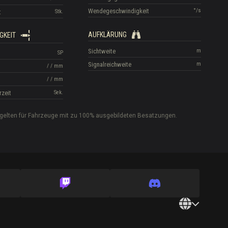
Wendegeschwindigkeit
°/s
t
Stk.
AUFKLÄRUNG
GKEIT
Sichtweite
m
SP
Signalreichweite
m
/
/
mm
/
/
mm
rzeit
Sek.
gelten für Fahrzeuge mit zu 100% ausgebildeten Besatzungen.