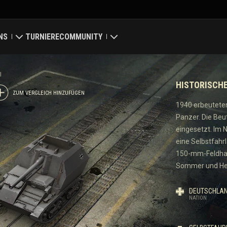
NS
TURNIERE
COMMUNITY
eiger
ung
Mein Profil
I
HISTORISCH
karte
Spieler suchen
ZUM VERGLEICH HINZUFÜGEN
1940 erbeuteten
Panzer. Die Be
wertungen
Empfehle einen Freund
eingesetzt. Im 
eine Selbstfahr
Discord
150-mm-Feldhaub
Sommer und Herb
Mod-Hub
DEUTSCHLA
ay
Medien
NATION
Center