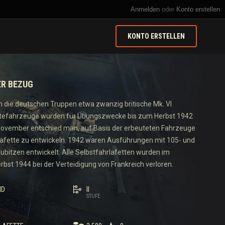
Anmelden
oder
Konto erstellen
KONTO ERSTELLEN
ER BEZUG
 die deutschen Truppen etwa zwanzig britische Mk. VI
utefahrzeuge wurden für Übungszwecke bis zum Herbst 1942
November entschied man, auf Basis der erbeuteten Fahrzeuge
lafette zu entwickeln. 1942 waren Ausführungen mit 105- und
itzen entwickelt. Alle Selbstfahrlafetten wurden im
st 1944 bei der Verteidigung von Frankreich verloren.
ND
II
STUFE