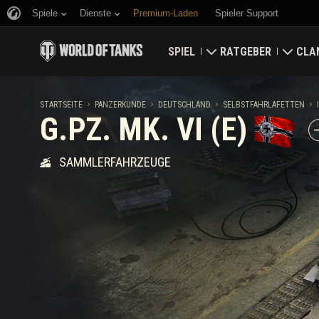
Spiele
Dienste
Premium-Laden
Spieler Support
SPIEL
RATGEBER
CLA
Jetzt herunterladen
Ratgeber für Neueinst
Fest
STARTSEITE
PANZERKUNDE
DEUTSCHLAND
SELBSTFAHRLAFETTEN
I
G.PZ. MK. VI (E)
Bonuscodes einlösen
Allgemeiner Ratgeber
Welt
SAMMLERFAHRZEUGE
Neuigkeiten
Spielwirtschaft
Clan
Wertungen
Kontosicherheit
Aktualisierungen
Erfolge
Panzerkunde
Richtlinien zum Fairpl
Musik
Wargaming.net Game 