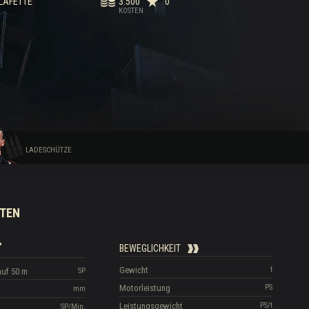
LAFETTE
3.500
0
KOSTEN
LADESCHÜTZE
TEN
BEWEGLICHKEIT
Gewicht
t
auf 50 m
SP
Motorleistung
PS
mm
Leistungsgewicht
PS/t
SP/Min.