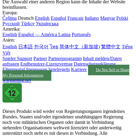
Die Auswahl einer anderen Region kann die Inhalte der Website
beeinflussen.
Europa:
Čeština
Deutsch
English
Español
Français
Italiano
Magyar
Polski
Русский
Türkçe
Українська
Amerika:
English
Español — América Latina
Português
Asien:
English
日本語
한국어
ไทย
简体中文（新加坡)
繁體中文
Tiếng
Việt
Spieler Support
Partner
Partnerprogramm
Inhalt melden/Daten
anfragen
Endbenutzer-Lizenzvertrag
Datenschutzerklärung
Elternportal
Impressum
Spielregeln
Karriere
Do Not Sell or Share
My Personal Information
wargaming.net
Dieses Produkt wird weder von Regierungsorganen irgendeines
Bundes, Staates und/oder irgendeiner unabhängigen Regierung
noch von militärischen Organen oder damit in Verbindung
stehenden Organisationen weltweit lizenziert oder anderweitig
unterstützt noch steht es mit diesen in Verbindung. Alle