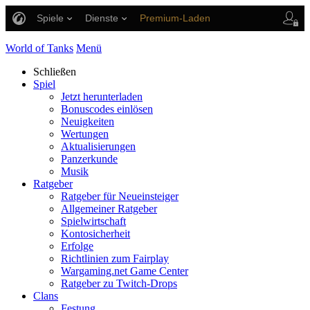
Spiele
Dienste
Premium-Laden
Spieler Support
World of Tanks
Menü
Schließen
Spiel
Jetzt herunterladen
Bonuscodes einlösen
Neuigkeiten
Wertungen
Aktualisierungen
Panzerkunde
Musik
Ratgeber
Ratgeber für Neueinsteiger
Allgemeiner Ratgeber
Spielwirtschaft
Kontosicherheit
Erfolge
Richtlinien zum Fairplay
Wargaming.net Game Center
Ratgeber zu Twitch-Drops
Clans
Festung