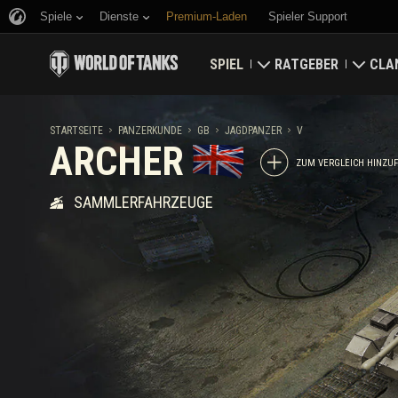
Spiele
Dienste
Premium-Laden
Spieler Support
SPIEL
RATGEBER
CLA
Jetzt herunterladen
Ratgeber für Neueinst
Fest
STARTSEITE
PANZERKUNDE
GB
JAGDPANZER
V
ARCHER
Bonuscodes einlösen
Allgemeiner Ratgeber
Welt
ZUM VERGLEICH HINZU
SAMMLERFAHRZEUGE
Neuigkeiten
Spielwirtschaft
Clan
Wertungen
Kontosicherheit
Aktualisierungen
Erfolge
Panzerkunde
Richtlinien zum Fairpl
Musik
Wargaming.net Game 