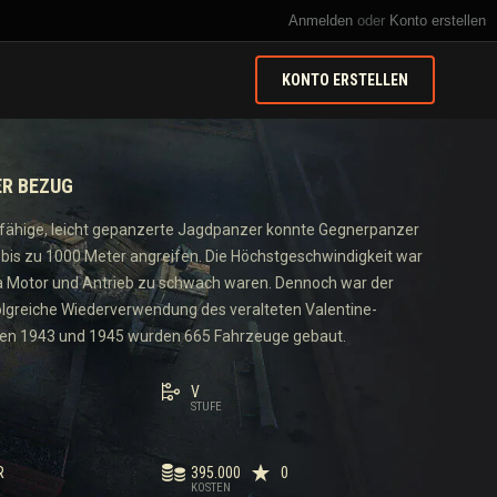
Anmelden
oder
Konto erstellen
KONTO ERSTELLEN
ER BEZUG
sfähige, leicht gepanzerte Jagdpanzer konnte Gegnerpanzer
 bis zu 1000 Meter angreifen. Die Höchstgeschwindigkeit war
 da Motor und Antrieb zu schwach waren. Dennoch war der
olgreiche Wiederverwendung des veralteten Valentine-
hen 1943 und 1945 wurden 665 Fahrzeuge gebaut.
V
STUFE
R
395.000
0
KOSTEN