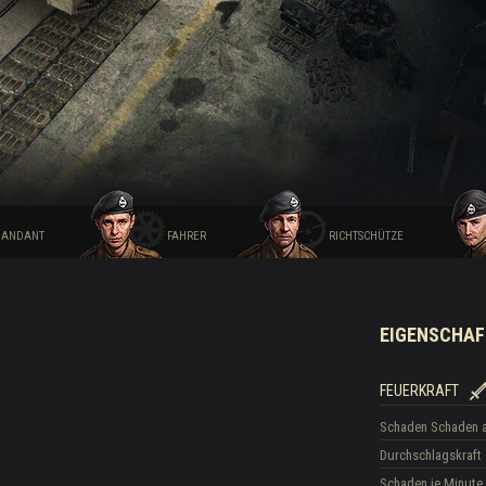
Drops
ANDANT
FAHRER
RICHTSCHÜTZE
EIGENSCHAF
FEUERKRAFT
Schaden
Schaden 
Durchschlagskraft
Schaden je Minute