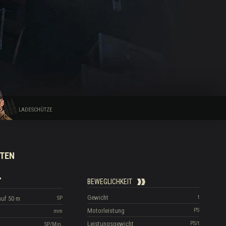
LADESCHÜTZE
TEN
BEWEGLICHKEIT
Gewicht
t
auf 50 m
SP
Motorleistung
PS
mm
Leistungsgewicht
PS/t
SP/Min.