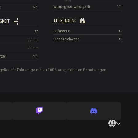
Wendegeschwindigkeit
°/s
t
Stk.
AUFKLÄRUNG
GKEIT
Sichtweite
m
SP
Signalreichweite
m
/
/
mm
/
/
mm
rzeit
Sek.
gelten für Fahrzeuge mit zu 100% ausgebildeten Besatzungen.