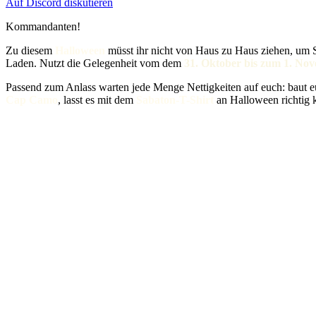
Auf Discord diskutieren
Kommandanten!
Zu diesem
Halloween
müsst ihr nicht von Haus zu Haus ziehen, um S
Laden. Nutzt die Gelegenheit vom dem
31. Oktober bis zum 1. No
Passend zum Anlass warten jede Menge Nettigkeiten auf euch: baut 
Cap Camo
, lasst es mit dem
Sabaton-T-Shirt
an Halloween richtig 