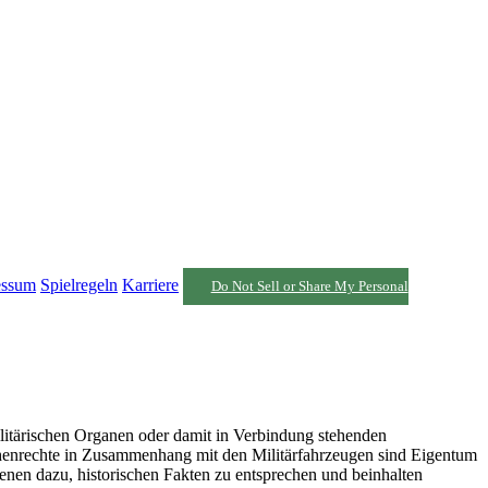
essum
Spielregeln
Karriere
Do Not Sell or Share My Personal
itärischen Organen oder damit in Verbindung stehenden
ichenrechte in Zusammenhang mit den Militärfahrzeugen sind Eigentum
nen dazu, historischen Fakten zu entsprechen und beinhalten