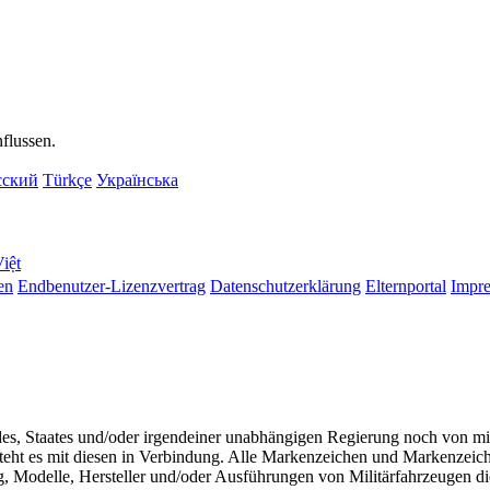
flussen.
сский
Türkçe
Українська
iệt
en
Endbenutzer-Lizenzvertrag
Datenschutzerklärung
Elternportal
Impr
s, Staates und/oder irgendeiner unabhängigen Regierung noch von mil
h steht es mit diesen in Verbindung. Alle Markenzeichen und Markenze
, Modelle, Hersteller und/oder Ausführungen von Militärfahrzeugen die