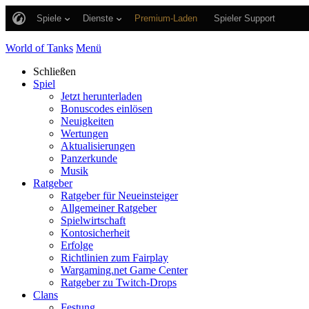
Spiele
Dienste
Premium-Laden
Spieler Support
World of Tanks
Menü
Schließen
Spiel
Jetzt herunterladen
Bonuscodes einlösen
Neuigkeiten
Wertungen
Aktualisierungen
Panzerkunde
Musik
Ratgeber
Ratgeber für Neueinsteiger
Allgemeiner Ratgeber
Spielwirtschaft
Kontosicherheit
Erfolge
Richtlinien zum Fairplay
Wargaming.net Game Center
Ratgeber zu Twitch-Drops
Clans
Festung