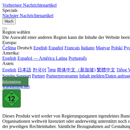
Vorheriger Nachrichtenartikel
Specials
Nächster Nachrichtenartikel
Hoch
Region wählen
Die Auswahl einer anderen Region kann die Inhalte der Website beein
Europa:
Čeština
Deutsch
English
Español
Français
Italiano
Magyar
Polski
Ру
Amerika:
English
Español — América Latina
Português
Asien:
English
日本語
한국어
ไทย
简体中文（新加坡)
繁體中文
Tiếng V
Spieler Support
Partner
Partnerprogramm
Inhalt melden/Daten anfrag
Information
wargaming.net
Dieses Produkt wird weder von Regierungsorganen irgendeines Bunde
Organisationen weltweit lizenziert oder anderweitig unterstützt noc
der jeweiligen Rechteinhaber. Sämtliche Bezugnahmen auf Gestaltung