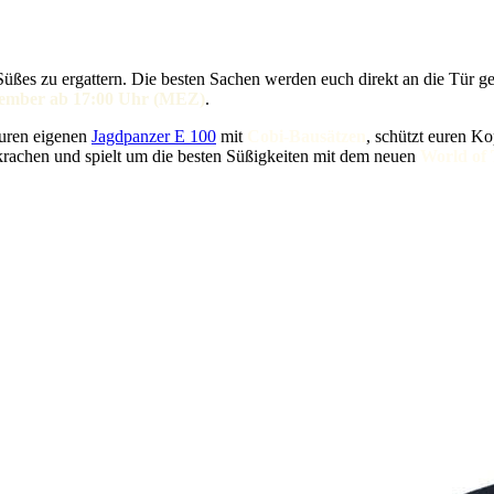
üßes zu ergattern. Die besten Sachen werden euch direkt an die Tür ge
vember ab 17:00 Uhr (MEZ)
.
euren eigenen
Jagdpanzer E 100
mit
Cobi-Bausätzen
, schützt euren K
krachen und spielt um die besten Süßigkeiten mit dem neuen
World of