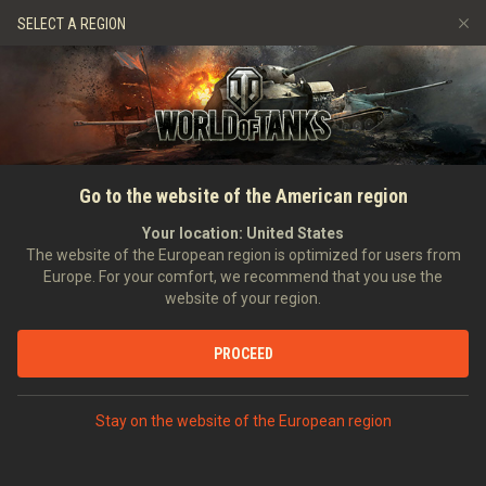
Spiele
Dienste
Premium-Laden
SELECT A REGION
Empfehle einen Freund
Richtlinien zum Fairplay
Musik
Spieler Support
Discord
Wargaming.net Game Center
Mod-Hub
Ratgeber zu Twitch-Drops
Go to the website of the American region
Medien
Your location:
United States
The website of the European region is optimized for users from
Europe. For your comfort, we recommend that you use the
website of your region.
PROCEED
Stay on the website of the European region