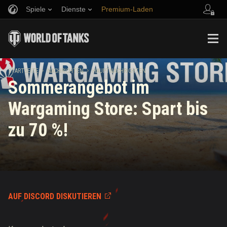
Spiele
Dienste
Premium-Laden
Empfehle einen Freund
Richtlinien zum Fairplay
Musik
Spieler Support
Discord
Wargaming.net Game Center
Mod-Hub
Ratgeber zu Twitch-Drops
STARTSEITE
NACHRICHTEN
HAUPTNACHRICHTEN
Sommerangebot im
Medien
Wargaming Store: Spart bis
zu 70 %!
AUF DISCORD DISKUTIEREN