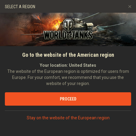
Spiele
Dienste
Premium-Laden
SELECT A REGION
Empfehle einen Freund
Richtlinien zum Fairplay
Musik
Spieler Support
Discord
Wargaming.net Game Center
Mod-Hub
Ratgeber zu Twitch-Drops
STARTSEITE
NACHRICHTEN
HAUPTNACHRICHTEN
Holt euch das Carepaket
Go to the website of the American region
Medien
Delta mit Twitch Prime
Your location:
United States
The website of the European region is optimized for users from
30.04.2019
Europe. For your comfort, we recommend that you use the
website of your region.
PROCEED
AUF DISCORD DISKUTIEREN
Stay on the website of the European region