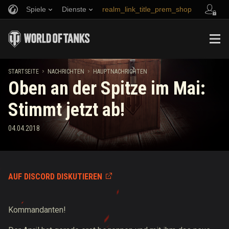
Spiele
Dienste
realm_link_title_prem_shop
Empfehle einen Freund
Richtlinien zum Fairplay
Musik
link_title_support
Discord
Wargaming.net Game Center
Mod-Hub
Ratgeber zu Twitch-Drops
STARTSEITE
NACHRICHTEN
HAUPTNACHRICHTEN
Oben an der Spitze im Mai:
Medien
Stimmt jetzt ab!
04.04.2018
AUF DISCORD DISKUTIEREN
Kommandanten!