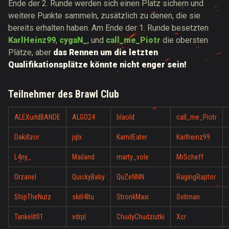
Ende der 2. Runde werden sich einen Platz sichern und
weitere Punkte sammeln, zusätzlich zu denen, die sie
bereits erhalten haben. Am Ende der 1. Runde besetzten
KarlHeinz99
,
cygaN_
, und
call_me_Piotr
die obersten
Plätze, aber
das Rennen um die letzten
Qualifikationsplätze könnte nicht enger sein!
Teilnehmer des Brawl Club
ALEXundBANDE
ALGO24
blaold
call_me_Piotr
Dakillzor
jqlx
KamilEater
Karlheinz99
L4ny_
Mailand
marty_vole
MrScheff
Orzanel
QuickyBaby
QuZeNNN
RagingRaptor
ShipTheNutz
skill4ltu
StronkMaxi
Svitman
Tankelit01
vdrpl
ChudyChudziutki
Xcr