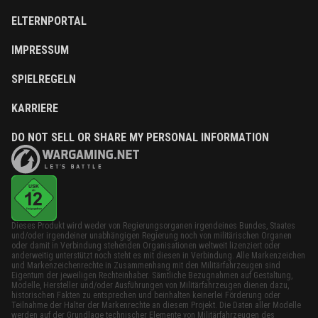
ELTERNPORTAL
IMPRESSUM
SPIELREGELN
KARRIERE
DO NOT SELL OR SHARE MY PERSONAL INFORMATION
Dieses Produkt wird weder von Regierungsorganen irgendeines Bundes, Staates
und/oder irgendeiner unabhängigen Regierung noch von militärischen Organen
oder damit in Verbindung stehenden Organisationen weltweit lizenziert oder
anderweitig unterstützt noch steht es mit diesen in Verbindung. Alle Markenzeichen
und Markenzeichenrechte in Zusammenhang mit den Militärfahrzeugen sind
Eigentum der jeweiligen Rechteinhaber. Sämtliche Bezugnahmen auf Gestaltung,
Modelle, Hersteller und/oder Ausführungen von Militärfahrzeugen dienen dazu,
historischen Fakten zu entsprechen und beinhalten keinerlei Förderung oder
Teilnahme der Halter der Markenrechte an diesem Projekt. Die Daten aller Modelle
werden auf der Grundlage technischer Elemente von Militärfahrzeugen des