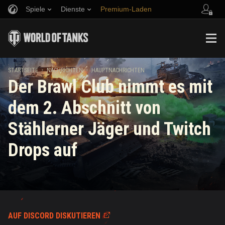
Spiele
Dienste
Premium-Laden
Empfehle einen Freund
Richtlinien zum Fairplay
Musik
Spieler Support
Discord
Wargaming.net Game Center
Mod-Hub
Ratgeber zu Twitch-Drops
STARTSEITE
NACHRICHTEN
HAUPTNACHRICHTEN
Der Brawl Club nimmt es mit
Medien
dem 2. Abschnitt von
Stählerner Jäger und Twitch
Drops auf
AUF DISCORD DISKUTIEREN