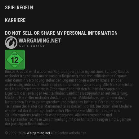
SPIELREGELN
KARRIERE
DO NOT SELL OR SHARE MY PERSONAL INFORMATION
Dieses Produkt wird weder von Regierungsorganen irgendeines Bundes, Staates
und/oder irgendeiner unabhängigen Regierung noch von militärischen Organen
oder damit in Verbindung stehenden Organisationen weltweit lizenziert oder
anderweitig unterstützt noch steht es mit diesen in Verbindung. Alle Markenzeichen
und Markenzeichenrechte in Zusammenhang mit den Militärfahrzeugen sind
Eigentum der jeweiligen Rechteinhaber. Sämtliche Bezugnahmen auf Gestaltung,
Modelle, Hersteller und/oder Ausführungen von Militärfahrzeugen dienen dazu,
historischen Fakten zu entsprechen und beinhalten keinerlei Förderung oder
Teilnahme der Halter der Markenrechte an diesem Projekt. Die Daten aller Modelle
werden auf der Grundlage technischer Elemente von Militärfahrzeugen des
20. Jahrhunderts realistisch wiedergegeben. Alle Markenzeichen und
Markenzeichenrechte in Zusammenhang mit den Militärfahrzeugen sind Eigentum
der jeweiligen Rechteinhaber.
© 2009–2026
Wargaming.net
Alle Rechte vorbehalten.