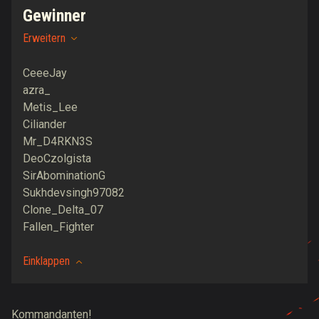
Gewinner
Erweitern
CeeeJay
azra_
Metis_Lee
Ciliander
Mr_D4RKN3S
DeoCzolgista
SirAbominationG
Sukhdevsingh97082
Clone_Delta_07
Fallen_Fighter
Einklappen
Kommandanten!