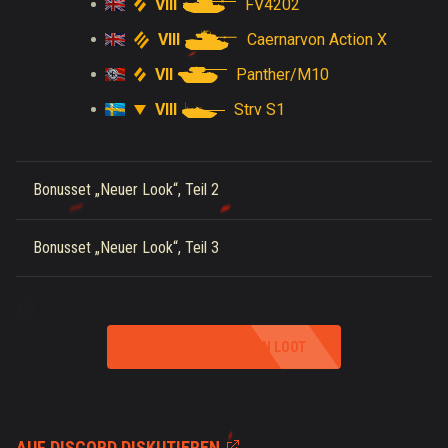
VIII
FV4202
VIII
Caernarvon Action X
VII
Panther/M10
VIII
Strv S1
Bonusset „Neuer Look“, Teil 2
Bonusset „Neuer Look“, Teil 3
SCHNAPPT EUCH DEN LOOT
AUF DISCORD DISKUTIEREN