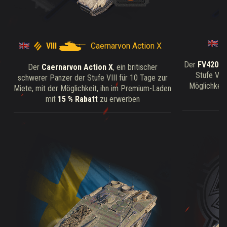
VIII
Caernarvon Action X
Der
FV4202
,
Der
Caernarvon Action X
, ein britischer
Stufe VIII
schwerer Panzer der Stufe VIII für 10 Tage zur
Möglichkeit
Miete, mit der Möglichkeit, ihn im Premium-Laden
mit
15 % Rabatt
zu erwerben