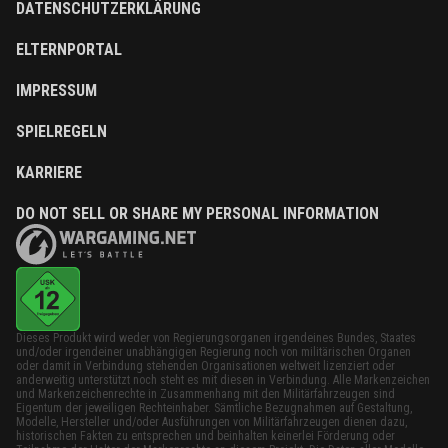
DATENSCHUTZERKLÄRUNG
ELTERNPORTAL
IMPRESSUM
SPIELREGELN
KARRIERE
DO NOT SELL OR SHARE MY PERSONAL INFORMATION
Dieses Produkt wird weder von Regierungsorganen irgendeines Bundes, Staates
und/oder irgendeiner unabhängigen Regierung noch von militärischen Organen
oder damit in Verbindung stehenden Organisationen weltweit lizenziert oder
anderweitig unterstützt noch steht es mit diesen in Verbindung. Alle Markenzeichen
und Markenzeichenrechte in Zusammenhang mit den Militärfahrzeugen sind
Eigentum der jeweiligen Rechteinhaber. Sämtliche Bezugnahmen auf Gestaltung,
Modelle, Hersteller und/oder Ausführungen von Militärfahrzeugen dienen dazu,
historischen Fakten zu entsprechen und beinhalten keinerlei Förderung oder