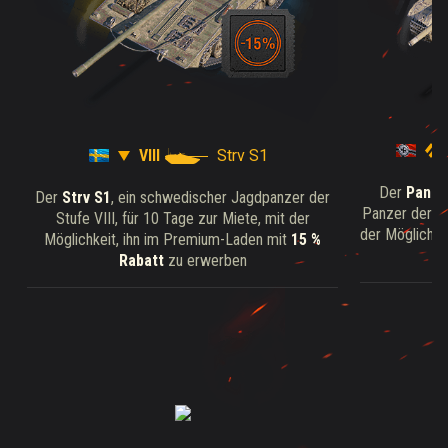
VIII
Strv S1
Der
Panth
Der
Strv S1
, ein schwedischer Jagdpanzer der
Panzer der St
Stufe VIII, für 10 Tage zur Miete, mit der
der Möglichke
Möglichkeit, ihn im Premium-Laden mit
15 %
Rabatt
zu erwerben