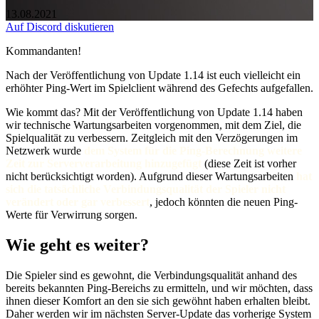
13.08.2021
Auf Discord diskutieren
Kommandanten!
Nach der Veröffentlichung von Update 1.14 ist euch vielleicht ein
erhöhter Ping-Wert im Spielclient während des Gefechts aufgefallen.
Wie kommt das? Mit der Veröffentlichung von Update 1.14 haben
wir technische Wartungsarbeiten vorgenommen, mit dem Ziel, die
Spielqualität zu verbessern. Zeitgleich mit den Verzögerungen im
Netzwerk wurde
dem System für die Ping-Berechnung weitere
Zeit zur Serververarbeitung hinzugefügt
(diese Zeit ist vorher
nicht berücksichtigt worden). Aufgrund dieser Wartungsarbeiten
hat
sich die tatsächliche Verbindungsqualität der Spieler nicht
verändert oder gar verbessert
, jedoch könnten die neuen Ping-
Werte für Verwirrung sorgen.
Wie geht es weiter?
Die Spieler sind es gewohnt, die Verbindungsqualität anhand des
bereits bekannten Ping-Bereichs zu ermitteln, und wir möchten, dass
ihnen dieser Komfort an den sie sich gewöhnt haben erhalten bleibt.
Daher werden wir im nächsten Server-Update das vorherige System