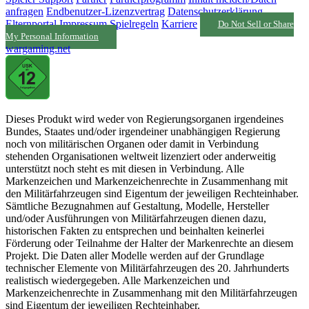
anfragen
Endbenutzer-Lizenzvertrag
Datenschutzerklärung
Elternportal
Impressum
Spielregeln
Karriere
Do Not Sell or Share
My Personal Information
wargaming.net
Dieses Produkt wird weder von Regierungsorganen irgendeines
Bundes, Staates und/oder irgendeiner unabhängigen Regierung
noch von militärischen Organen oder damit in Verbindung
stehenden Organisationen weltweit lizenziert oder anderweitig
unterstützt noch steht es mit diesen in Verbindung. Alle
Markenzeichen und Markenzeichenrechte in Zusammenhang mit
den Militärfahrzeugen sind Eigentum der jeweiligen Rechteinhaber.
Sämtliche Bezugnahmen auf Gestaltung, Modelle, Hersteller
und/oder Ausführungen von Militärfahrzeugen dienen dazu,
historischen Fakten zu entsprechen und beinhalten keinerlei
Förderung oder Teilnahme der Halter der Markenrechte an diesem
Projekt. Die Daten aller Modelle werden auf der Grundlage
technischer Elemente von Militärfahrzeugen des 20. Jahrhunderts
realistisch wiedergegeben. Alle Markenzeichen und
Markenzeichenrechte in Zusammenhang mit den Militärfahrzeugen
sind Eigentum der jeweiligen Rechteinhaber.