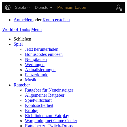
Spiele
Dienste
Premium-Laden
Spieler Support
Anmelden
oder
Konto erstellen
World of Tanks
Menü
Schließen
Spiel
Jetzt herunterladen
Bonuscodes einlösen
Neuigkeiten
Wertungen
Aktualisierungen
Panzerkunde
Musik
Ratgeber
Ratgeber für Neueinsteiger
Allgemeiner Ratgeber
Spielwirtschaft
Kontosicherheit
Erfolge
Richtlinien zum Fairplay
Wargaming.net Game Center
Ratgeber zu Twitch-Drops