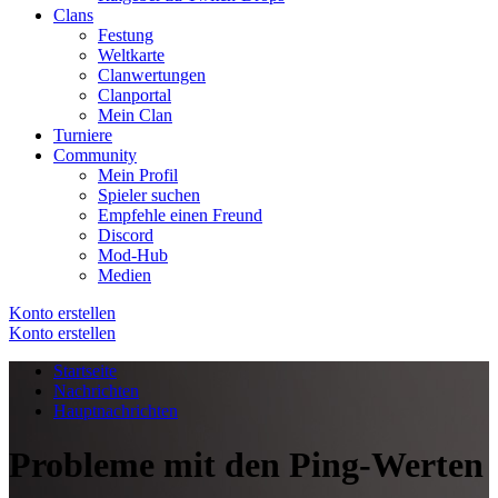
Clans
Festung
Weltkarte
Clanwertungen
Clanportal
Mein Clan
Turniere
Community
Mein Profil
Spieler suchen
Empfehle einen Freund
Discord
Mod-Hub
Medien
Konto erstellen
Konto erstellen
Startseite
Nachrichten
Hauptnachrichten
Probleme mit den Ping-Werten