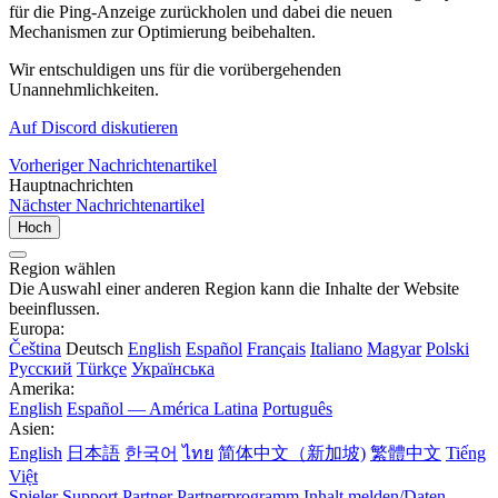
für die Ping-Anzeige zurückholen und dabei die neuen
Mechanismen zur Optimierung beibehalten.
Wir entschuldigen uns für die vorübergehenden
Unannehmlichkeiten.
Auf Discord diskutieren
Vorheriger Nachrichtenartikel
Hauptnachrichten
Nächster Nachrichtenartikel
Hoch
Region wählen
Die Auswahl einer anderen Region kann die Inhalte der Website
beeinflussen.
Europa:
Čeština
Deutsch
English
Español
Français
Italiano
Magyar
Polski
Русский
Türkçe
Українська
Amerika:
English
Español — América Latina
Português
Asien:
English
日本語
한국어
ไทย
简体中文（新加坡)
繁體中文
Tiếng
Việt
Spieler Support
Partner
Partnerprogramm
Inhalt melden/Daten