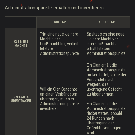
Administrationspunkte erhalten und investieren
GIBT AP
KOSTET AP
Tritt eine neue kleinere
Spaltet sich eine neue
Macht einer
kleinere Macht von
KLEINERE
Großmacht bei, verliert
ihrer Großmacht ab,
MÄCHTE
letztere
erhält letztere
Administrationspunkte.
Administrationspunkte.
Ein Clan erhält die
Administrationspunkte
rückerstattet, sollte der
Verbündete sich
weigern, das
Will ein Clan Gefechte
übertragene Gefecht
an einen Verbündeten
zu übernehmen.
GEFECHTE
übertragen, muss er
ÜBERTRAGEN
Administrationspunkte
Ein Clan erhält die
investieren.
Administrationspunkte
rückerstattet, sobald
24 Runden nach
Übertragung der
Gefechte vergangen
sind.