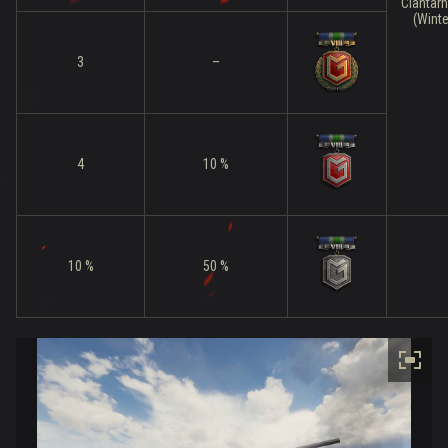
Clantar
(Winte
3
–
4
10 %
10 %
50 %