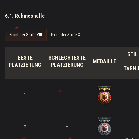
6.1. Ruhmeshalle
Front der Stufe VIII
Front der Stufe X
STIL
BESTE
SCHLECHTESTE
MEDAILLE
PLATZIERUNG
PLATZIERUNG
TARN
1
–
2
–