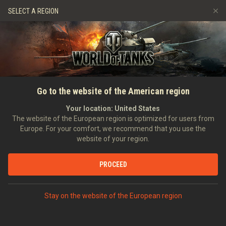
Spiele
Dienste
Premium-Laden
SELECT A REGION
Empfehle einen Freund
Richtlinien zum Fairplay
Musik
Spieler Support
Discord
Wargaming.net Game Center
Mod-Hub
Ratgeber zu Twitch-Drops
Go to the website of the American region
Medien
Your location:
United States
The website of the European region is optimized for users from
Europe. For your comfort, we recommend that you use the
website of your region.
PROCEED
Stay on the website of the European region