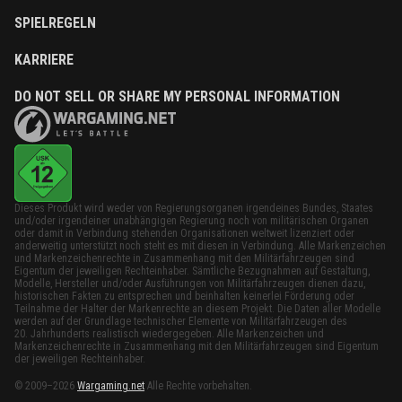
SPIELREGELN
KARRIERE
DO NOT SELL OR SHARE MY PERSONAL INFORMATION
Dieses Produkt wird weder von Regierungsorganen irgendeines Bundes, Staates
und/oder irgendeiner unabhängigen Regierung noch von militärischen Organen
oder damit in Verbindung stehenden Organisationen weltweit lizenziert oder
anderweitig unterstützt noch steht es mit diesen in Verbindung. Alle Markenzeichen
und Markenzeichenrechte in Zusammenhang mit den Militärfahrzeugen sind
Eigentum der jeweiligen Rechteinhaber. Sämtliche Bezugnahmen auf Gestaltung,
Modelle, Hersteller und/oder Ausführungen von Militärfahrzeugen dienen dazu,
historischen Fakten zu entsprechen und beinhalten keinerlei Förderung oder
Teilnahme der Halter der Markenrechte an diesem Projekt. Die Daten aller Modelle
werden auf der Grundlage technischer Elemente von Militärfahrzeugen des
20. Jahrhunderts realistisch wiedergegeben. Alle Markenzeichen und
Markenzeichenrechte in Zusammenhang mit den Militärfahrzeugen sind Eigentum
der jeweiligen Rechteinhaber.
© 2009–2026
Wargaming.net
Alle Rechte vorbehalten.