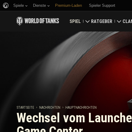
Spiele
Dienste
Premium-Laden
Spieler Support
SPIEL
RATGEBER
CLA
Jetzt herunterladen
Ratgeber für Neueinst
Fest
Bonuscodes einlösen
Allgemeiner Ratgeber
Welt
Neuigkeiten
Spielwirtschaft
Clan
Wertungen
Kontosicherheit
Aktualisierungen
Erfolge
STARTSEITE
NACHRICHTEN
HAUPTNACHRICHTEN
Wechsel vom Launche
Panzerkunde
Richtlinien zum Fairpl
Game Center
Musik
Wargaming.net Game 