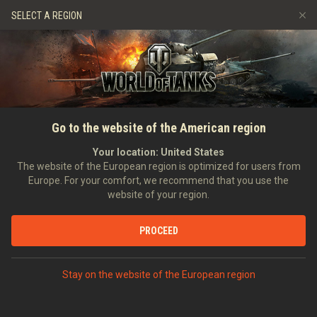
Spiele
Dienste
Premium-Laden
SELECT A REGION
Empfehle einen Freund
Richtlinien zum Fairplay
Musik
Spieler Support
Discord
Wargaming.net Game Center
Mod-Hub
Ratgeber zu Twitch-Drops
STARTSEITE
NACHRICHTEN
KOMPETITIVES GAMING
Clankriege: Veröffentlichung
Go to the website of the American region
Medien
der neuen Weltkarte
Your location:
United States
The website of the European region is optimized for users from
24.08.2015
Europe. For your comfort, we recommend that you use the
website of your region.
PROCEED
AUF DISCORD DISKUTIEREN
Stay on the website of the European region