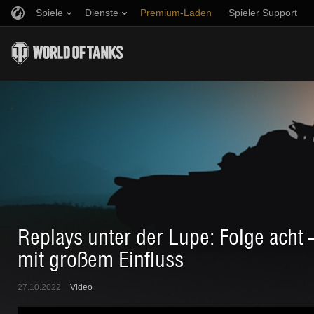
Spiele
Dienste
Premium-Laden
Spieler Support
Empfehle einen Freund
Richtlinien zum Fairplay
Musik
Discord
Wargaming.net Game Center
Mod-Hub
Ratgeber zu Twitch-Drops
Medien
Replays unter der Lupe: Folge acht 
mit großem Einfluss
27.10.2022
Video