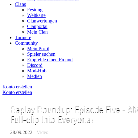
Clans
Festung
Weltkarte
Clanwertungen
Clanportal
Mein Clan
Turniere
Community
Mein Profil
Spieler suchen
Empfehle einen Freund
Discord
Mod-Hub
Medien
Konto erstellen
Konto erstellen
Replay Roundup: Episode Five - AM
Full-clip Into Everyone!
28.09.2022
Video