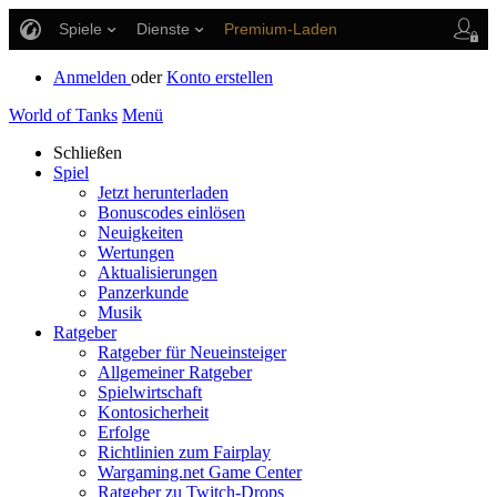
Spiele
Dienste
Premium-Laden
Spieler Support
Anmelden
oder
Konto erstellen
World of Tanks
Menü
Schließen
Spiel
Jetzt herunterladen
Bonuscodes einlösen
Neuigkeiten
Wertungen
Aktualisierungen
Panzerkunde
Musik
Ratgeber
Ratgeber für Neueinsteiger
Allgemeiner Ratgeber
Spielwirtschaft
Kontosicherheit
Erfolge
Richtlinien zum Fairplay
Wargaming.net Game Center
Ratgeber zu Twitch-Drops