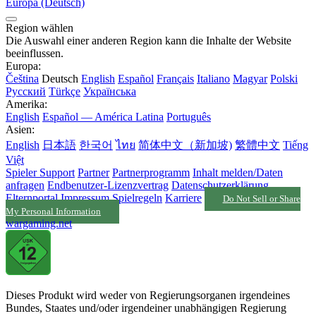
Europa (Deutsch)
Region wählen
Die Auswahl einer anderen Region kann die Inhalte der Website
beeinflussen.
Europa:
Čeština
Deutsch
English
Español
Français
Italiano
Magyar
Polski
Русский
Türkçe
Українська
Amerika:
English
Español — América Latina
Português
Asien:
English
日本語
한국어
ไทย
简体中文（新加坡)
繁體中文
Tiếng
Việt
Spieler Support
Partner
Partnerprogramm
Inhalt melden/Daten
anfragen
Endbenutzer-Lizenzvertrag
Datenschutzerklärung
Elternportal
Impressum
Spielregeln
Karriere
Do Not Sell or Share
My Personal Information
wargaming.net
Dieses Produkt wird weder von Regierungsorganen irgendeines
Bundes, Staates und/oder irgendeiner unabhängigen Regierung