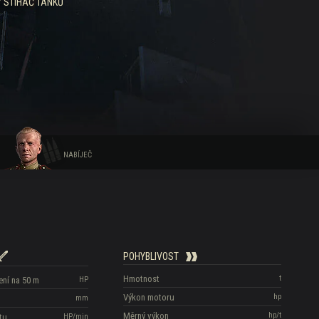
 STÍHAČ TANKŮ
NABÍJEČ
POHYBLIVOST
Hmotnost
t
ní na 50 m
HP
Výkon motoru
hp
mm
Měrný výkon
hp/t
tu
HP/min