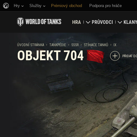
Hry
Služby
Prémiový obchod
Podpora pro hráče
HRA
PRŮVODCI
KLAN
Stáhnout nyní
Průvodce pro nováčky
Opevně
ÚVODNÍ STRÁNKA
TANKPÉDIE
SSSR
STÍHAČE TANKŮ
IX
OBJEKT 704
Uplatnění bonusových kódů
Obecný průvodce
Globál
PŘIDAT D
Novinky
Herní ekonomika
Hodnoc
Hodnocení
Zabezpečení účtu
Aktualizace
Úspěchy
Tankpédie
Zásady poctivé hry
Hudba
Wargaming.net Game C