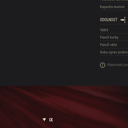
Kapacita munice
ODOLNOST
Výdrž
Pancíř korby
Pancíř věže
Doba oprav podvo
Vlastnosti j
IX