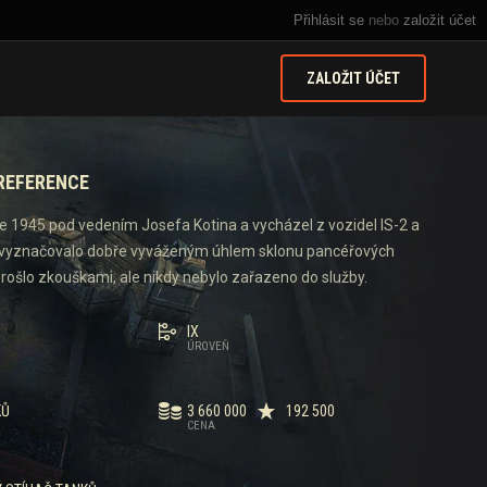
Přihlásit se
nebo
založit účet
ZALOŽIT ÚČET
REFERENCE
oce 1945 pod vedením Josefa Kotina a vycházel z vozidel IS-2 a
se vyznačovalo dobře vyváženým úhlem sklonu pancéřových
prošlo zkouškami, ale nikdy nebylo zařazeno do služby.
IX
ÚROVEŇ
KŮ
3 660 000
192 500
CENA