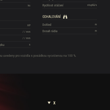
Rychlost otáčení
stupňů/s
ks
ODHALOVÁNÍ
Dohled
m
HP
Dosah rádia
m
/
/
mm
/
/
mm
zku
s
sou uvedeny pro vozidla s posádkou vycvičenou na 100 %.
X