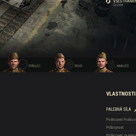
VŠESTRANNÝ
ÚLOHA
s
STŘELEC
ŘIDIČ
NABÍJEČ
VLASTNOSTI
PALEBNÁ SÍLA
Poškození
Poškoze
Průbojnost
Poškození za minu