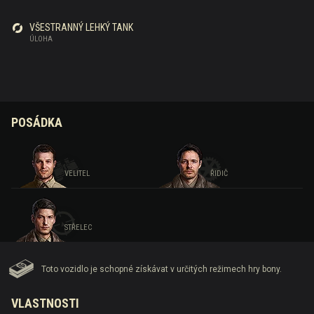
VŠESTRANNÝ LEHKÝ TANK
ÚLOHA
POSÁDKA
VELITEL
ŘIDIČ
STŘELEC
Toto vozidlo je schopné získávat v určitých režimech hry bony.
VLASTNOSTI