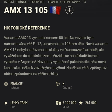
ÚVODNÍ STRÁNKA
TANKPÉDIE
FRANCIE
LEHKÉ TANKY
X
AMX 13 105
HISTORICKÉ REFERENCE
Varianta AMX 13 vyvinutá koncem 50. let. Na vozidlo byla
namontována věž FL 12, upravená pro 105mm dělo. Nová varianta
AMX 13 nebyla zařazena do služby ve francouzské armádě, ale
vyvážela se do ostatních zemí. Vozidlo se na základě licence
vyrábělo v Argentině. Navzdory vylepšené palebné síle měla nová
konstrukce několik závažných nevýhod. Například větší zpětný ráz
občas způsoboval na věžích trhliny.
FRANCIE
X
NÁROD
ÚROVEŇ
LEHKÝ TANK
6 100 000
261 000
TYP
CENA