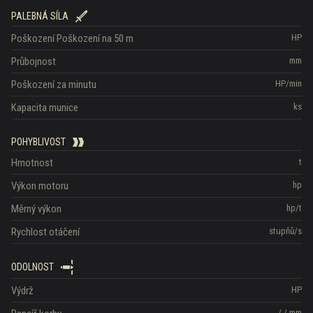
PALEBNÁ SÍLA
Poškození
Poškození na 50 m
HP
Průbojnost
mm
Poškození za minutu
HP/min
Kapacita munice
ks
POHYBLIVOST
Hmotnost
t
Výkon motoru
hp
Měrný výkon
hp/t
Rychlost otáčení
stupňů/s
ODOLNOST
Výdrž
HP
/
/
mm