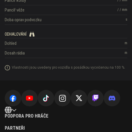
Pancíř korby
Pancíř věže
/
/
mm
Doba oprav podvozku
s
ODHALOVÁNÍ
Dohled
m
Dosah rádia
m
Vlastnosti jsou uvedeny pro vozidla s posádkou vycvičenou na 100 %.
PODPORA PRO HRÁČE
PARTNEŘI