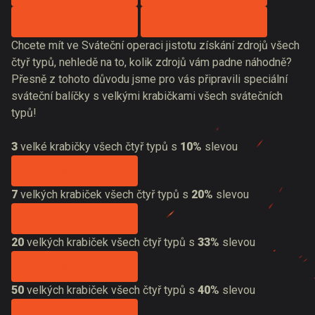
KOUPIT
KOUPIT
Chcete mít ve Sváteční operaci jistotu získání zdrojů všech
čtyř typů, nehledě na to, kolik zdrojů vám padne náhodně?
Přesně z tohoto důvodu jsme pro vás připravili speciální
sváteční balíčky s velkými krabičkami všech svátečních
typů!
3
velké krabičky všech čtyř typů s
10%
slevou
KOUPIT
7
velkých krabiček všech čtyř typů s
20%
slevou
KOUPIT
20
velkých krabiček všech čtyř typů s
33%
slevou
KOUPIT
50
velkých krabiček všech čtyř typů s
40%
slevou
KOUPIT