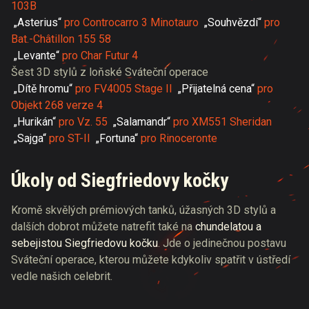
103B
„Asterius“
pro Controcarro 3 Minotauro
„Souhvězdí“
pro
Bat.-Châtillon 155 58
„Levante“
pro Char Futur 4
Šest 3D stylů z loňské Sváteční operace
„Dítě hromu“
pro FV4005 Stage II
„Přijatelná cena“
pro
Objekt 268 verze 4
„Hurikán“
pro Vz. 55
„Salamandr“
pro XM551 Sheridan
„Sajga“
pro ST-II
„Fortuna“
pro Rinoceronte
Úkoly od Siegfriedovy kočky
Kromě skvělých prémiových tanků, úžasných 3D stylů a
dalších dobrot můžete natrefit také na
chundelatou a
sebejistou Siegfriedovu kočku
. Jde o jedinečnou postavu
Sváteční operace, kterou můžete kdykoliv spatřit v ústředí
vedle našich celebrit.