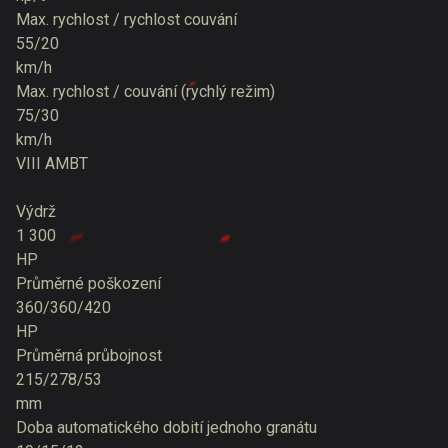
Max. rychlost / rychlost couvání
55/20
km/h
Max. rychlost / couvání (rychlý režim)
75/30
km/h
VIII
AMBT
Výdrž
1 300
HP
Průměrné poškození
360/360/420
HP
Průměrná průbojnost
215/278/53
mm
Doba automatického dobití jednoho granátu