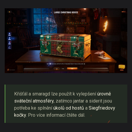
Křišťál a smaragd lze použít k vylepšení
úrovně
sváteční atmosféry
, zatímco jantar a siderit jsou
potřeba ke splnění
úkolů od hostů
a
Siegfriedovy
kočky
. Pro více informací čtěte dál.