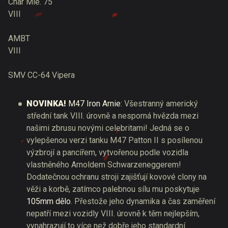
Char Mle. 75
VIII
AMBT
VIII
SMV CC-64 Vipera
NOVINKA!
M47 Iron Arnie
: Všestranný americký
střední tank VIII. úrovně a nesporná hvězda mezi
našimi zbrusu novými celebritami! Jedná se o
vylepšenou verzi tanku M47 Patton II s posílenou
výzbrojí a pancířem, vytvořenou podle vozidla
vlastněného Arnoldem Schwarzeneggerem!
Dodatečnou ochranu stroji zajišťují kovové clony na
věži a korbě, zatímco palebnou sílu mu poskytuje
105mm dělo
. Přestože jeho dynamika a čas zaměření
nepatří mezi vozidly VIII. úrovně k těm nejlepším,
vynahrazují to více než dobře jeho standardní