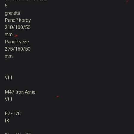
5
granátů
Pancíř korby
210/100/50
mm
Pancíř věže
275/160/50
mm
VIII
M47 Iron Arnie
VIII
BZ-176
IX