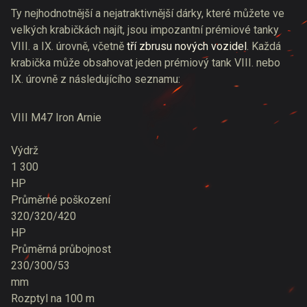
Ty nejhodnotnější a nejatraktivnější dárky, které můžete ve
velkých krabičkách najít, jsou impozantní prémiové tanky
VIII. a IX. úrovně, včetně
tří zbrusu nových vozidel
. Každá
krabička může obsahovat jeden prémiový tank VIII. nebo
IX. úrovně z následujícího seznamu:
VIII
M47 Iron Arnie
Výdrž
1 300
HP
Průměrné poškození
320/320/420
HP
Průměrná průbojnost
230/300/53
mm
Rozptyl na 100 m