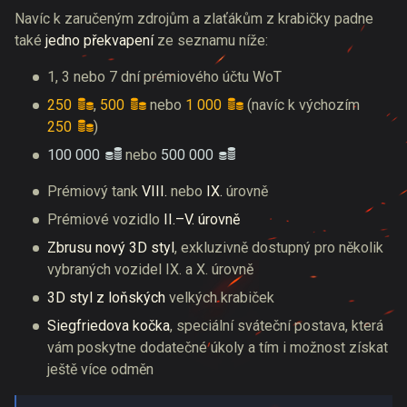
Navíc k zaručeným zdrojům a zlaťákům z krabičky padne
také
jedno překvapení
ze seznamu níže:
1, 3 nebo 7 dní prémiového účtu WoT
250
,
500
nebo
1 000
(navíc k výchozím
250
)
100 000
nebo
500 000
Prémiový tank
VIII.
nebo
IX.
úrovně
Prémiové vozidlo
II.–V. úrovně
Zbrusu nový 3D styl
, exkluzivně dostupný pro několik
vybraných vozidel IX. a X. úrovně
3D styl z loňských
velkých krabiček
Siegfriedova kočka
, speciální sváteční postava, která
vám poskytne dodatečné úkoly a tím i možnost získat
ještě více odměn