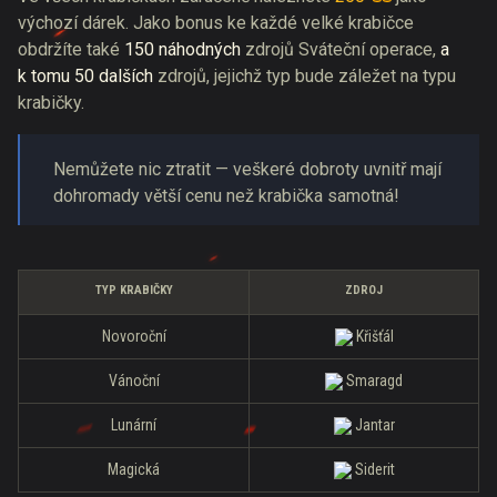
výchozí dárek. Jako bonus ke každé velké krabičce
obdržíte také
150 náhodných
zdrojů Sváteční operace,
a
k tomu 50 dalších
zdrojů, jejichž typ bude záležet na typu
krabičky.
Nemůžete nic ztratit — veškeré dobroty uvnitř mají
dohromady větší cenu než krabička samotná!
TYP KRABIČKY
ZDROJ
Novoroční
Křišťál
Vánoční
Smaragd
Lunární
Jantar
Magická
Siderit