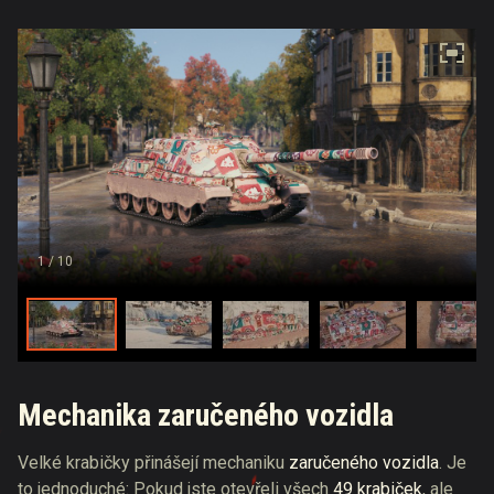
1
/ 10
Mechanika zaručeného vozidla
Velké krabičky přinášejí mechaniku
zaručeného vozidla
. Je
to jednoduché: Pokud jste otevřeli všech
49 krabiček
, ale