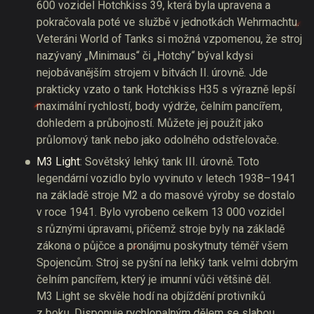
600 vozidel Hotchkiss 39, která byla upravena a
pokračovala poté ve službě v jednotkách Wehrmachtu.
Veteráni World of Tanks si možná vzpomenou, že stroj
nazývaný „Minimaus“ či „Hotchy“ býval kdysi
nejobávanějším strojem v bitvách II. úrovně. Jde
prakticky vzato o tank Hotchkiss H35 s výrazně lepší
maximální rychlostí, body výdrže, čelním pancířem,
dohledem a průbojností. Můžete jej použít jako
průlomový tank nebo jako odolného odstřelovače.
М3 Light
: Sovětský lehký tank III. úrovně. Toto
legendární vozidlo bylo vyvinuto v letech 1938–1941
na základě stroje M2 a do masové výroby se dostalo
v roce 1941. Bylo vyrobeno celkem 13 000 vozidel
s různými úpravami, přičemž stroje byly na základě
zákona o půjčce a pronájmu poskytnuty téměř všem
Spojencům. Stroj se pyšní na lehký tank velmi dobrým
čelním pancířem, který je imunní vůči většině děl.
M3 Light se skvěle hodí na objíždění protivníků
z boku. Disponuje rychlopalným dělem se slabou