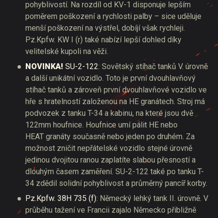
pohyblivostí. Na rozdíl od KV-1 disponuje lepším
poměrem poškození a rychlosti palby – sice uděluje
menší poškození na výstřel, dobíjí však rychleji.
Pz.Kpfw. KW I (r) také nabízí lepší dohled díky
velitelské kupoli na věži.
NOVINKA!
SU-2-122
: Sovětský stíhač tanků V. úrovně
a další unikátní vozidlo. Toto je první dvouhlavňový
stíhač tanků a zároveň první dvouhlavňové vozidlo ve
hře s hratelností založenou na HE granátech. Stroj má
podvozek z tanku T-34 a kabinu, na které jsou dvě
122mm houfnice. Houfnice umí pálit HE nebo
HEAT granáty současně nebo jeden po druhém. Za
možnost zničit nepřátelské vozidlo stejné úrovně
jedinou dvojitou ranou zaplatíte slabou přesností a
dlouhým časem zaměření. SU-2-122 také po tanku T-
34 zdědil solidní pohyblivost a průměrný pancíř korby.
Pz.Kpfw. 38H 735 (f)
: Německý lehký tank II. úrovně. V
průběhu tažení ve Francii zajalo Německo přibližně