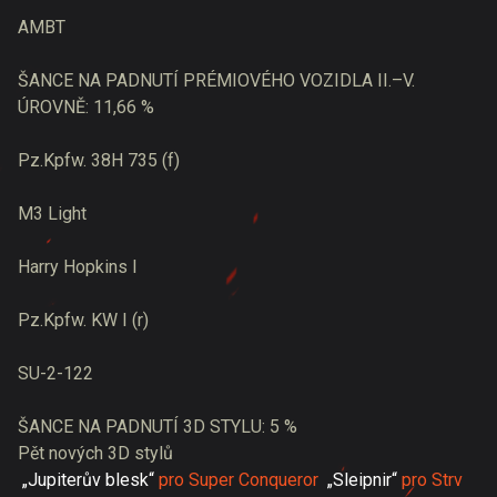
AMBT
ŠANCE NA PADNUTÍ PRÉMIOVÉHO VOZIDLA II.–V.
ÚROVNĚ: 11,66 %
Pz.Kpfw. 38H 735 (f)
M3 Light
Harry Hopkins I
Pz.Kpfw. KW I (r)
SU-2-122
ŠANCE NA PADNUTÍ 3D STYLU: 5 %
Pět nových 3D stylů
„Jupiterův blesk“
pro Super Conqueror
„Sleipnir“
pro Strv