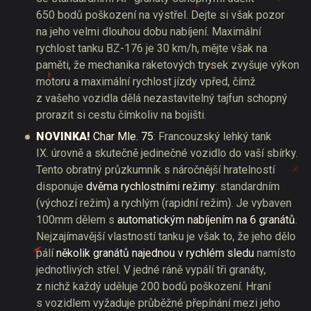
650 bodů poškození na výstřel. Dejte si však pozor
na jeho velmi dlouhou dobu nabíjení. Maximální
rychlost tanku BZ-176 je 30 km/h, mějte však na
paměti, že mechanika raketových trysek zvyšuje výkon
motoru a maximální rychlost jízdy vpřed, čímž
z vašeho vozidla dělá nezastavitelný tajfun schopný
prorazit si cestu čímkoliv na bojišti.
NOVINKA!
Char Mle. 75
: Francouzský lehký tank
IX. úrovně a skutečně jedinečné vozidlo do vaší sbírky.
Tento obratný průzkumník s náročnější hratelností
disponuje
dvěma rychlostními režimy
: standardním
(výchozí režim) a rychlým (rapidní režim). Je vybaven
100mm dělem s
automatickým nabíjením na 6 granátů
.
Nejzajímavější vlastností tanku je však to, že jeho dělo
pálí
několik granátů najednou v rychlém sledu
namísto
jednotlivých střel. V jedné ráně vypálí tři granáty,
z nichž každý uděluje 200 bodů poškození. Hraní
s vozidlem vyžaduje průběžné přepínání mezi jeho