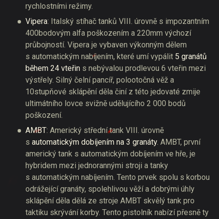
rychlostními režimy.
Vipera
: Italský stíhač tanků VIII. úrovně s impozantním
400bodovým alfa poškozením a 220mm výchozí
průbojností. Vipera je vybaven výkonným dělem
s automatickým nabíjením, které umí vypálit
5 granátů
během 24 vteřin
s nebývalou prodlevou 6 vteřin mezi
výstřely. Silný čelní pancíř, polootočná věž a
10stupňové sklápění děla činí z této jedovaté zmije
ultimátního lovce svižně udělujícího 2 000 bodů
poškození.
AMBT
: Americký střední tank VIII. úrovně
s
automatickým dobíjením na 3 granáty
. AMBT, první
americký tank s automatickým dobíjením ve hře, je
hybridem mezi jednorannými stroji a tanky
s automatickým nabíjením. Tento prvek spolu s korbou
odrážející granáty, spolehlivou věží a dobrými úhly
sklápění děla dělá ze stroje AMBT skvělý tank pro
taktiku skrývání korby. Tento pistolník nabízí přesně ty