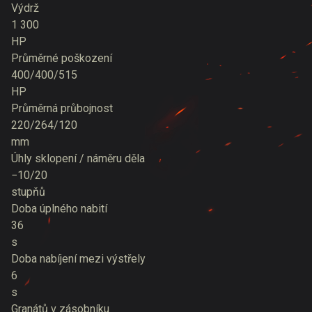
Výdrž
1 300
HP
Průměrné poškození
400/400/515
HP
Průměrná průbojnost
220/264/120
mm
Úhly sklopení / náměru děla
−10/20
stupňů
Doba úplného nabití
36
s
Doba nabíjení mezi výstřely
6
s
Granátů v zásobníku