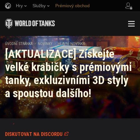
Hry
Služby
Prémiový obchod
Naverbujte kamaráda
Zásady poctivé hry
Hudba
Podpora pro hráče
Discord
Wargaming.net Game Center
Centrum módů
Průvodce Twitch Drops
ÚVODNÍ STRÁNKA
NOVINKY
HLAVNÍ NOVINKY
[AKTUALIZACE] Získejte
Média
velké krabičky s prémiovými
tanky, exkluzivními 3D styly
a spoustou dalšího!
DISKUTOVAT NA DISCORDU