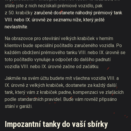
stále jste z nich nezískali prémiové vozidlo, pak
z 50. krabičky
zaručeně dostanete náhodný prémiový tank
VIII. nebo IX. úrovně ze seznamu níže, který ještě
nevlastníte
.
Na obrazovce pro otevírání velkých krabiček v herním
klientovi bude speciální počítadlo zaručeného vozidla. Po
každém obdržení prémiového tanku VIII. nebo IX. úrovně se
toto počítadlo vynuluje a odpočet do dalšího padnutí
vozidla VIII. nebo IX. úrovně začne od začátku.
Jakmile na svém účtu budete mít všechna vozidla VIII. a
IX. úrovně z velkých krabiček, dostanete za každý další
tank, který vám z krabiček padne, kompenzaci ve zlaťácích
podle standardních pravidel. Bude vám rovněž připsáno
stání v garáži.
Impozantní tanky do vaší sbírky