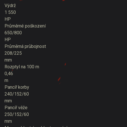
Výdrž
1 550
HP
Průměrné poškození
650/800
HP
Průměrná průbojnost
208/225
mm
Rozptyl na 100 m
0,46
m
Pancíř korby
240/152/60
mm
Pancíř věže
250/152/60
mm