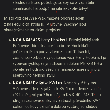
vlastnosti, které potřebujete, aby se z vás stala
nenahraditelná podpůrná síla jakékoliv bitvy!
Místo vozidel výše však můžete obdržet jeden
z následujících strojů II.–V. úrovně. Všechny jsou
skutečnými historickými projekty:
NOVINKA!
A25 Harry Hopkins I
: Britský lehký tank
IV. úrovně. Jde o klasického britského lehkého
průzkumníka s podvozkem z tanku Tetrarch I,
zesílenou korbou a vylepšenou věží. Harry Hopkins I je
vybaven rychlopalným 2liberním dělem Mk X-B HH a
skvěle se hodí pro všechny fanoušky agresivního a
asertivního herního stylu.
NOVINKA!
Pz.Kpfw. KW I (r)
: Německý těžký tank
V. úrovně. Jde o zajatý tank KV-1 s modernizovanou
věží a německým 7,5cm dělem Kw.K. 40 L/48. Tento
stroj si zachovává hlavní vlastnosti původního KV-1:
solidní celkový pancíř a dobrou výzbroj se slabou