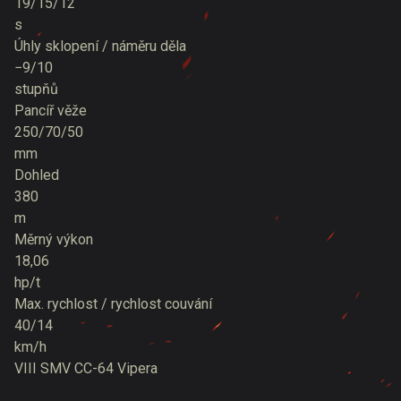
19/15/12
s
Úhly sklopení / náměru děla
−9/10
stupňů
Pancíř věže
250/70/50
mm
Dohled
380
m
Měrný výkon
18,06
hp/t
Max. rychlost / rychlost couvání
40/14
km/h
VIII
SMV CC-64 Vipera