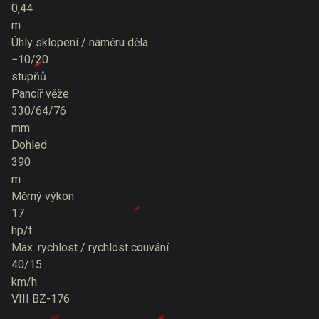
0,44
m
Úhly sklopení / náměru děla
−10/20
stupňů
Pancíř věže
330/64/76
mm
Dohled
390
m
Měrný výkon
17
hp/t
Max. rychlost / rychlost couvání
40/15
km/h
VIII
BZ-176