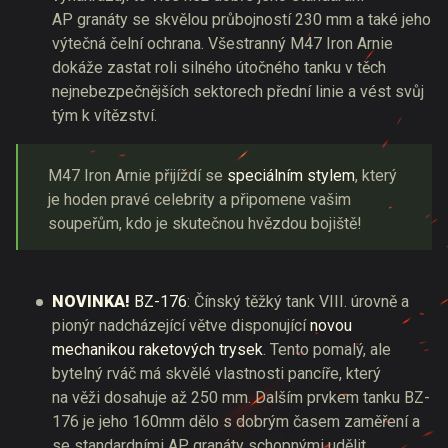
AP granáty se skvělou průbojností 230 mm a také jeho
výtečná čelní ochrana. Všestranný M47 Iron Arnie
dokáže zastat roli silného útočného tanku v těch
nejnebezpečnějších sektorech přední linie a vést svůj
tým k vítězství.
M47 Iron Arnie přijíždí se
speciálním stylem
, který
je hoden pravé celebrity a připomene vašim
soupeřům, kdo je skutečnou hvězdou bojiště!
NOVINKA!
BZ-176
: Čínský těžký tank VIII. úrovně a
pionýr nadcházející větve disponující
novou
mechanikou raketových trysek
. Tento pomalý, ale
bytelný rváč má skvělé vlastnosti pancíře, který
na věži dosahuje až 250 mm. Dalším prvkem tanku BZ-
176 je jeho 160mm dělo s dobrým časem zaměření a
se standardními AP granáty schopnými udělit