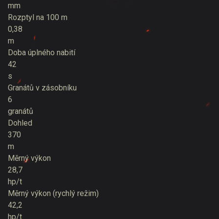
mm
Rozptyl na 100 m
0,38
m
Doba úplného nabití
42
s
Granátů v zásobníku
6
granátů
Dohled
370
m
Měrný výkon
28,7
hp/t
Měrný výkon (rychlý režim)
42,2
hp/t