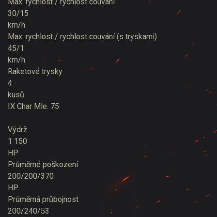
Max. rychlost / rychlost couvání
30/15
km/h
Max. rychlost / rychlost couvání (s tryskami)
45/1
km/h
Raketové trysky
4
kusů
IX
Char Mle. 75
Výdrž
1 150
HP
Průměrné poškození
200/200/370
HP
Průměrná průbojnost
200/240/53